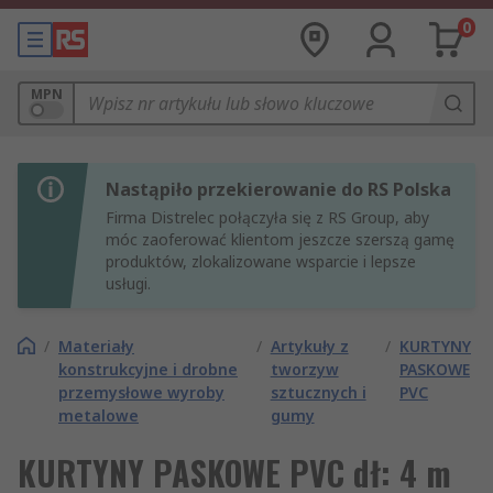
0
MPN
Nastąpiło przekierowanie do RS Polska
Firma Distrelec połączyła się z RS Group, aby
móc zaoferować klientom jeszcze szerszą gamę
produktów, zlokalizowane wsparcie i lepsze
usługi.
/
Materiały
/
Artykuły z
/
KURTYNY
konstrukcyjne i drobne
tworzyw
PASKOWE
przemysłowe wyroby
sztucznych i
PVC
metalowe
gumy
KURTYNY PASKOWE PVC dł: 4 m