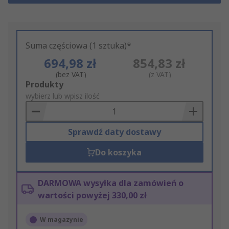
Suma częściowa (1 sztuka)*
694,98 zł
854,83 zł
(bez VAT)
(z VAT)
Add
Produkty
to
wybierz lub wpisz ilość
Basket
Sprawdź daty dostawy
Do koszyka
DARMOWA wysyłka dla zamówień o
wartości powyżej 330,00 zł
W magazynie