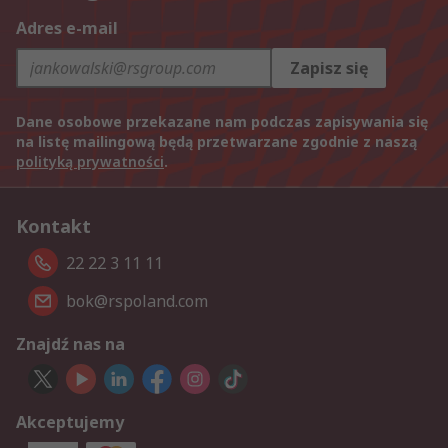
Adres e-mail
Zapisz się
Dane osobowe przekazane nam podczas zapisywania się
na listę mailingową będą przetwarzane zgodnie z naszą
polityką prywatności
.
Kontakt
22 22 3 11 11
bok@rspoland.com
Znajdź nas na
Akceptujemy