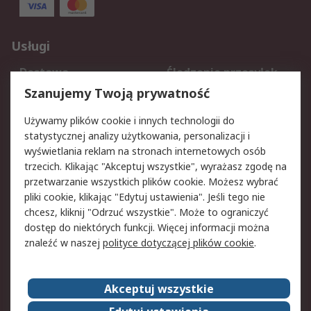
Usługi
Dostawa
Śledzenie przesyłek
Reklamacje i zwroty
Rejestracja
Szanujemy Twoją prywatność
Pomoc
Używamy plików cookie i innych technologii do
statystycznej analizy użytkowania, personalizacji i
Aspekty prawne
wyświetlania reklam na stronach internetowych osób
trzecich. Klikając "Akceptuj wszystkie", wyrażasz zgodę na
Bezpieczeństwo e-
Polityka dotycząca
przetwarzanie wszystkich plików cookie. Możesz wybrać
maila
plików cookie
pliki cookie, klikając "Edytuj ustawienia". Jeśli tego nie
Polityka prywatności
Użytkowanie witryny
chcesz, kliknij "Odrzuć wszystkie". Może to ograniczyć
Zastrzeżenia prawne
Warunki Sprzedaży
dostęp do niektórych funkcji. Więcej informacji można
znaleźć w naszej
polityce dotyczącej plików cookie
.
O firmie RS
Akceptuj wszystkie
Grupa RS
Kontakt
O firmie RS
RS na świecie