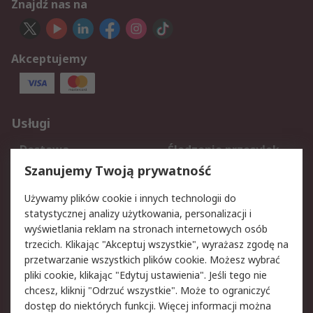
Znajdź nas na
Akceptujemy
Usługi
Dostawa
Śledzenie przesyłek
Reklamacje i zwroty
Rejestracja
Szanujemy Twoją prywatność
Pomoc
Używamy plików cookie i innych technologii do
statystycznej analizy użytkowania, personalizacji i
Aspekty prawne
wyświetlania reklam na stronach internetowych osób
trzecich. Klikając "Akceptuj wszystkie", wyrażasz zgodę na
Bezpieczeństwo e-
Polityka dotycząca
przetwarzanie wszystkich plików cookie. Możesz wybrać
maila
plików cookie
pliki cookie, klikając "Edytuj ustawienia". Jeśli tego nie
Polityka prywatności
Użytkowanie witryny
chcesz, kliknij "Odrzuć wszystkie". Może to ograniczyć
Zastrzeżenia prawne
Warunki Sprzedaży
dostęp do niektórych funkcji. Więcej informacji można