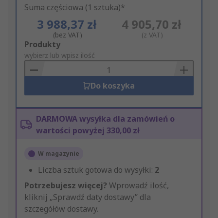
Suma częściowa (1 sztuka)*
3 988,37 zł
4 905,70 zł
(bez VAT)
(z VAT)
Add
Produkty
to
wybierz lub wpisz ilość
Basket
Do koszyka
DARMOWA wysyłka dla zamówień o
wartości powyżej 330,00 zł
W magazynie
Liczba sztuk gotowa do wysyłki:
2
Potrzebujesz więcej?
Wprowadź ilość,
kliknij „Sprawdź daty dostawy” dla
szczegółów dostawy.