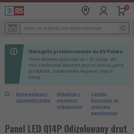
0
MPN
Nastąpiło przekierowanie do RS Polska
Firma Distrelec połączyła się z RS Group, aby
móc zaoferować klientom jeszcze szerszą gamę
produktów, zlokalizowane wsparcie i lepsze
usługi.
/
Wyświetlacze i
/
Wskaźniki i
/
Lampki
optoelektronika
elementy
kontrolne do
wskaźników
montażu
panelowego
Panel LED Q14P Odizolowany drut