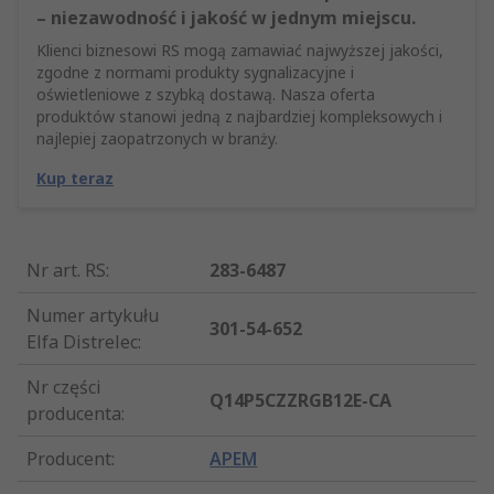
– niezawodność i jakość w jednym miejscu.
Klienci biznesowi RS mogą zamawiać najwyższej jakości,
zgodne z normami produkty sygnalizacyjne i
oświetleniowe z szybką dostawą. Nasza oferta
produktów stanowi jedną z najbardziej kompleksowych i
najlepiej zaopatrzonych w branży.
Kup teraz
Nr art. RS
:
283-6487
Numer artykułu
301-54-652
Elfa Distrelec
:
Nr części
Q14P5CZZRGB12E-CA
producenta
:
Producent
:
APEM