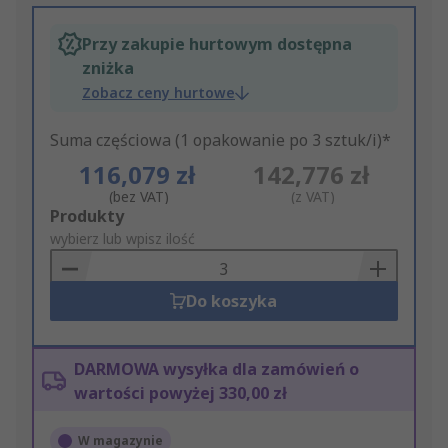
Przy zakupie hurtowym dostępna
zniżka
Zobacz ceny hurtowe
Suma częściowa (1 opakowanie po 3 sztuk/i)*
116,079 zł
142,776 zł
(bez VAT)
(z VAT)
Add
Produkty
to
wybierz lub wpisz ilość
Basket
Do koszyka
DARMOWA wysyłka dla zamówień o
wartości powyżej 330,00 zł
W magazynie