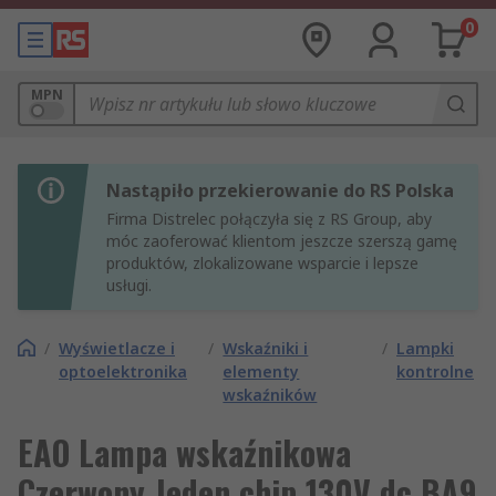
0
MPN
Nastąpiło przekierowanie do RS Polska
Firma Distrelec połączyła się z RS Group, aby
móc zaoferować klientom jeszcze szerszą gamę
produktów, zlokalizowane wsparcie i lepsze
usługi.
/
Wyświetlacze i
/
Wskaźniki i
/
Lampki
optoelektronika
elementy
kontrolne
wskaźników
EAO Lampa wskaźnikowa
Czerwony Jeden chip 130V dc BA9