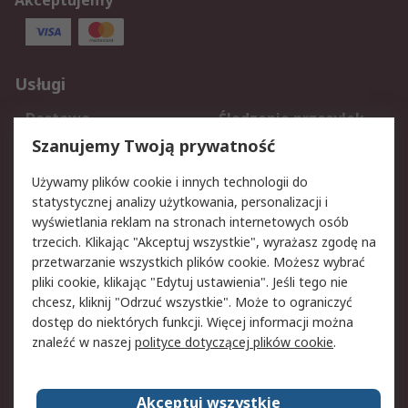
Akceptujemy
Usługi
Dostawa
Śledzenie przesyłek
Reklamacje i zwroty
Rejestracja
Szanujemy Twoją prywatność
Pomoc
Używamy plików cookie i innych technologii do
statystycznej analizy użytkowania, personalizacji i
Aspekty prawne
wyświetlania reklam na stronach internetowych osób
trzecich. Klikając "Akceptuj wszystkie", wyrażasz zgodę na
Bezpieczeństwo e-
Polityka dotycząca
przetwarzanie wszystkich plików cookie. Możesz wybrać
maila
plików cookie
pliki cookie, klikając "Edytuj ustawienia". Jeśli tego nie
Polityka prywatności
Użytkowanie witryny
chcesz, kliknij "Odrzuć wszystkie". Może to ograniczyć
Zastrzeżenia prawne
Warunki Sprzedaży
dostęp do niektórych funkcji. Więcej informacji można
znaleźć w naszej
polityce dotyczącej plików cookie
.
O firmie RS
Akceptuj wszystkie
Grupa RS
Kontakt