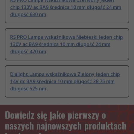
RS PRO Lampa wskaźnikowa Czerwony Jeden
chip 130V ac BA9 średnica 10 mm długość 24 mm
długość 630 nm
RS PRO Lampa wskaźnikowa Niebieski Jeden chip
130V ac BA9 średnica 10 mm długość 24 mm
długość 470 nm
Dialight Lampa wskaźnikowa Zielony Jeden chip
14V dc BA9 średnica 10 mm długość 28.75 mm
długość 525 nm
Dowiedz się jako pierwszy o
naszych najnowszych produktach