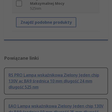
Maksymalnej Mocy
525nm
Znajdź podobne produkty
Powiązane linki
RS PRO Lampa wskaźnikowa Zielony Jeden chip
130V ac BA9 średnica 10 mm długość 24 mm
długość 525 nm
EAO Lampa wskaźnikowa Zielony Jeden chip 130V