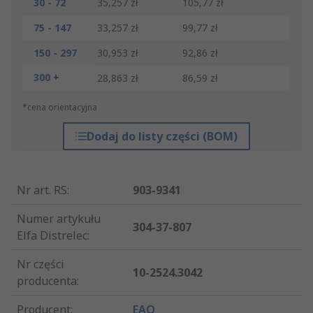
30 - 72
35,257 zł
105,77 zł
75 - 147
33,257 zł
99,77 zł
150 - 297
30,953 zł
92,86 zł
300 +
28,863 zł
86,59 zł
*cena orientacyjna
Dodaj do listy części (BOM)
Nr art. RS
:
903-9341
Numer artykułu
304-37-807
Elfa Distrelec
:
Nr części
10-2524.3042
producenta
:
Producent
:
EAO