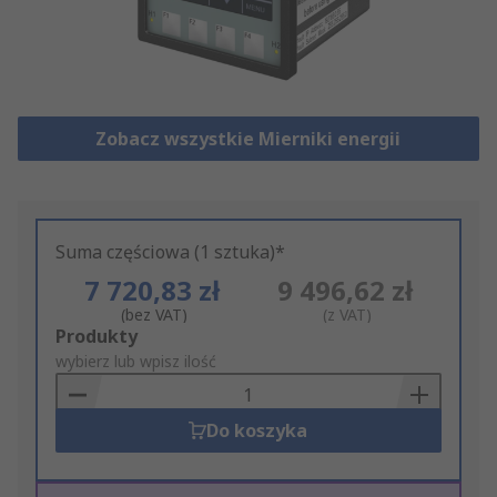
Zobacz wszystkie Mierniki energii
Suma częściowa (1 sztuka)*
7 720,83 zł
9 496,62 zł
(bez VAT)
(z VAT)
Add
Produkty
to
wybierz lub wpisz ilość
Basket
Do koszyka