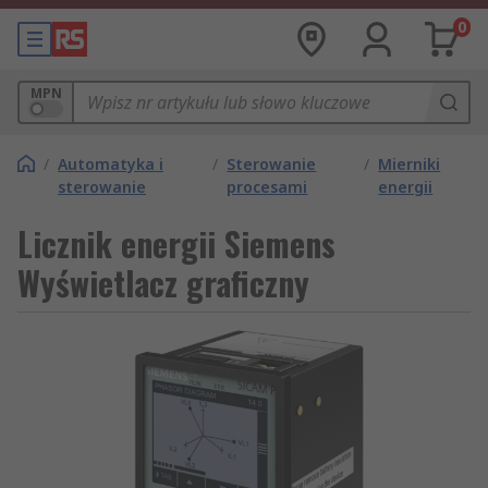
0
MPN
/
Automatyka i
/
Sterowanie
/
Mierniki
sterowanie
procesami
energii
Licznik energii Siemens
Wyświetlacz graficzny