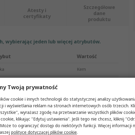
Szczegółowe
Atesty i
dane
certyfikaty
produktu
, wybierając jeden lub więcej atrybutów.
ybut
Wartość
ka
Kern
 produktu
Mikroskop
my Twoją prywatność
iększenie
4.5x
ków cookie i innych technologii do statystycznej analizy użytkowani
cji i wyświetlania reklam na stronach internetowych osób trzecich. Kl
ba klatek na sekundę
60fps
szystkie", wyrażasz zgodę na przetwarzanie wszystkich plików cook
świetlenie
Tak
 cookie, klikając "Edytuj ustawienia". Jeśli tego nie chcesz, kliknij "Od
 Może to ograniczyć dostęp do niektórych funkcji. Więcej informacji
egłość robocza
100 mm
naszej
polityce dotyczącej plików cookie
.