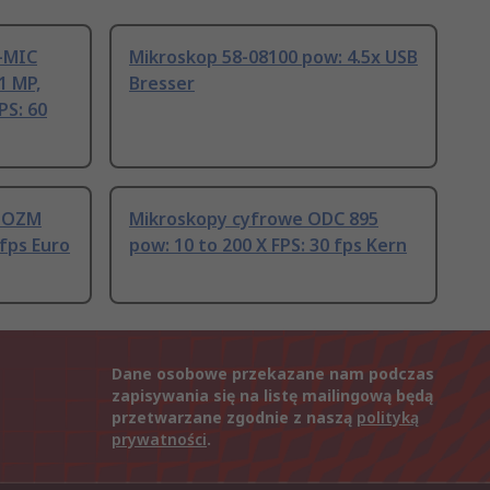
-MIC
Mikroskop 58-08100 pow: 4.5x USB
1 MP,
Bresser
PS: 60
y OZM
Mikroskopy cyfrowe ODC 895
 fps Euro
pow: 10 to 200 X FPS: 30 fps Kern
Dane osobowe przekazane nam podczas
zapisywania się na listę mailingową będą
przetwarzane zgodnie z naszą
polityką
prywatności
.