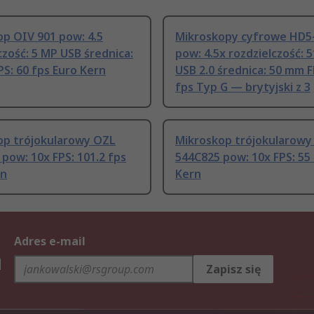
p OIV 901 pow: 4.5
Mikroskopy cyfrowe HD5
czość: 5 MP USB średnica:
pow: 4.5x rozdzielczość: 5
S: 60 fps Euro Kern
USB 2.0 średnica: 50 mm F
fps Typ G — brytyjski z 3
op trójokularowy OZL
Mikroskop trójokularow
pow: 10x FPS: 101.2 fps
544C825 pow: 10x FPS: 55
rn
Kern
Adres e-mail
h
Zapisz się