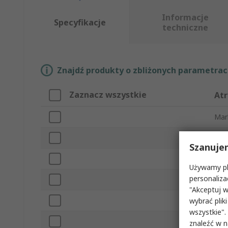
Informacje
Specyfikacje
techniczne
Znajdź produkty o zbliżonych parametrach
Zaznacz wszystkie
Atr
Mar
Typ
Szanuje
Pow
Używamy pli
personaliza
Licz
"Akceptuj w
Pod
wybrać pliki
wszystkie".
Odl
znaleźć w 