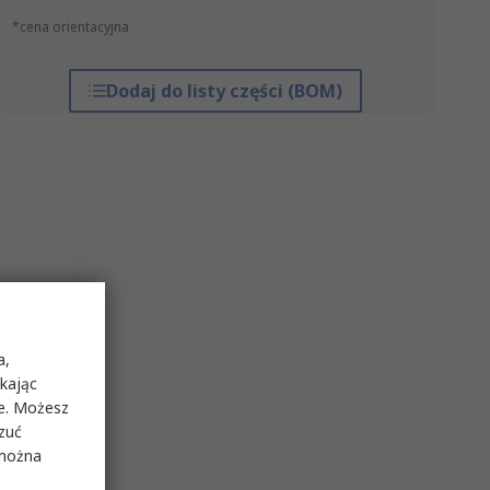
*cena orientacyjna
Dodaj do listy części (BOM)
a,
ikając
ie. Możesz
rzuć
 można