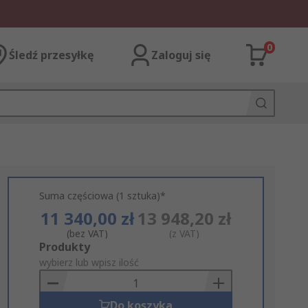
0
Śledź przesyłkę
Zaloguj się
Suma częściowa (1 sztuka)*
11 340,00 zł
13 948,20 zł
(bez VAT)
(z VAT)
Add
Produkty
to
wybierz lub wpisz ilość
Basket
Do koszyka