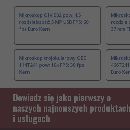
Mikroskop OIV 902 pow: 4.5
Mikrosko
rozdzielczość: 5 MP USB FPS: 60
rozdziel
fps Euro Kern
37 mm FP
Mikroskop trójokularowy OBE
Mikrosk
114T241 pow: 10x FPS: 30 fps
466T241 
Kern
Euro Ke
Dowiedz się jako pierwszy o
naszych najnowszych produktac
i usługach