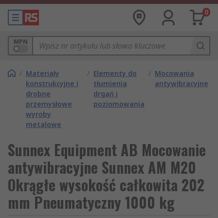
0
MPN
/
Materiały
/
Elementy do
/
Mocowania
konstrukcyjne i
tłumienia
antywibracyjne
drobne
drgań i
przemysłowe
poziomowania
wyroby
metalowe
Sunnex Equipment AB Mocowanie
antywibracyjne Sunnex AM M20
Okrągłe wysokość całkowita 202
mm Pneumatyczny 1000 kg