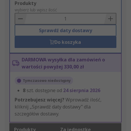
Add
Produkty
to
wybierz lub wpisz ilość
Basket
Sprawdź daty dostawy
Do koszyka
DARMOWA wysyłka dla zamówień o
wartości powyżej 330,00 zł
Tymczasowo niedostępny
8
szt. dostępne od
24 sierpnia 2026
Potrzebujesz więcej?
Wprowadź ilość,
kliknij „Sprawdź daty dostawy” dla
szczegółów dostawy.
Produkty
Za jednostkę