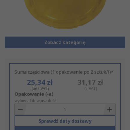
Zobacz kategorię
Suma częściowa (1 opakowanie po 2 sztuk/i)*
25,34 zł
31,17 zł
(bez VAT)
(z VAT)
Add
Opakowanie (-a)
to
wybierz lub wpisz ilość
Basket
Sprawdź daty dostawy