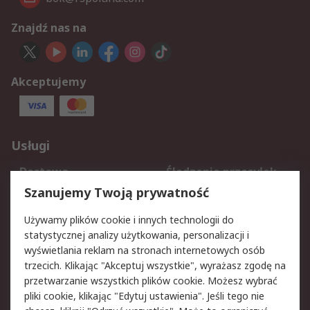
Znajdź nas na
Akceptujemy
Usługi
Dostawa
Śledzenie przesyłek
Reklamacje i zwroty
Rejestracja
Szanujemy Twoją prywatność
Pomoc
Używamy plików cookie i innych technologii do
statystycznej analizy użytkowania, personalizacji i
Aspekty prawne
wyświetlania reklam na stronach internetowych osób
trzecich. Klikając "Akceptuj wszystkie", wyrażasz zgodę na
Bezpieczeństwo e-
Polityka dotycząca
przetwarzanie wszystkich plików cookie. Możesz wybrać
maila
plików cookie
pliki cookie, klikając "Edytuj ustawienia". Jeśli tego nie
Polityka prywatności
Użytkowanie witryny