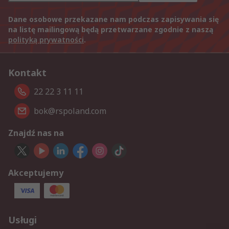
Dane osobowe przekazane nam podczas zapisywania się
na listę mailingową będą przetwarzane zgodnie z naszą
polityką prywatności
.
Kontakt
22 22 3 11 11
bok@rspoland.com
Znajdź nas na
Akceptujemy
Usługi