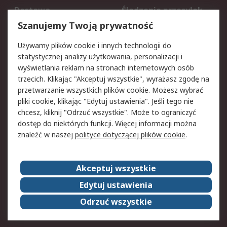
Dostawa
Śledzenie przesyłek
Reklamacje i zwroty
Rejestracja
Szanujemy Twoją prywatność
Pomoc
Używamy plików cookie i innych technologii do
statystycznej analizy użytkowania, personalizacji i
Aspekty prawne
wyświetlania reklam na stronach internetowych osób
trzecich. Klikając "Akceptuj wszystkie", wyrażasz zgodę na
Bezpieczeństwo e-
Polityka dotycząca
przetwarzanie wszystkich plików cookie. Możesz wybrać
maila
plików cookie
pliki cookie, klikając "Edytuj ustawienia". Jeśli tego nie
Polityka prywatności
Użytkowanie witryny
chcesz, kliknij "Odrzuć wszystkie". Może to ograniczyć
Zastrzeżenia prawne
Warunki Sprzedaży
dostęp do niektórych funkcji. Więcej informacji można
znaleźć w naszej
polityce dotyczącej plików cookie
.
O firmie RS
Akceptuj wszystkie
Grupa RS
Kontakt
O firmie RS
RS na świecie
Edytuj ustawienia
Kariera
Nagrody dla RS
Odrzuć wszystkie
ESG