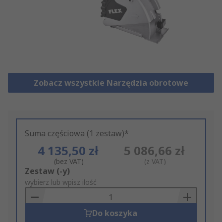
Zobacz wszystkie Narzędzia obrotowe
Suma częściowa (1 zestaw)*
4 135,50 zł
5 086,66 zł
(bez VAT)
(z VAT)
Add
Zestaw (-y)
to
wybierz lub wpisz ilość
Basket
Do koszyka