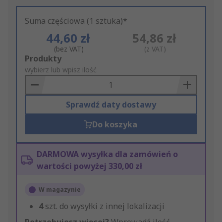
Suma częściowa (1 sztuka)*
44,60 zł
54,86 zł
(bez VAT)
(z VAT)
Add
Produkty
to
wybierz lub wpisz ilość
Basket
Sprawdź daty dostawy
Do koszyka
DARMOWA wysyłka dla zamówień o
wartości powyżej 330,00 zł
W magazynie
4
szt. do wysyłki z innej lokalizacji