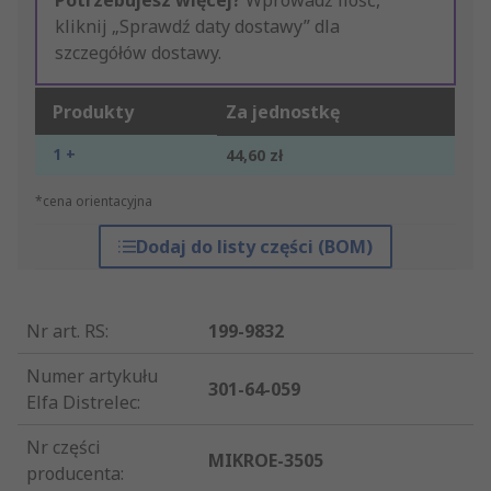
Potrzebujesz więcej?
Wprowadź ilość,
kliknij „Sprawdź daty dostawy” dla
szczegółów dostawy.
Produkty
Za jednostkę
1 +
44,60 zł
*cena orientacyjna
Dodaj do listy części (BOM)
Nr art. RS
:
199-9832
Numer artykułu
301-64-059
Elfa Distrelec
:
Nr części
MIKROE-3505
producenta
: