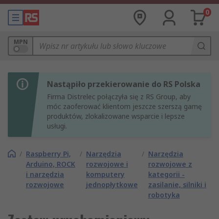
0
MPN
Nastąpiło przekierowanie do RS Polska
Firma Distrelec połączyła się z RS Group, aby
móc zaoferować klientom jeszcze szerszą gamę
produktów, zlokalizowane wsparcie i lepsze
usługi.
/
Raspberry Pi,
/
Narzędzia
/
Narzędzia
Arduino, ROCK
rozwojowe i
rozwojowe z
i narzędzia
komputery
kategorii -
rozwojowe
jednopłytkowe
zasilanie, silniki i
robotyka