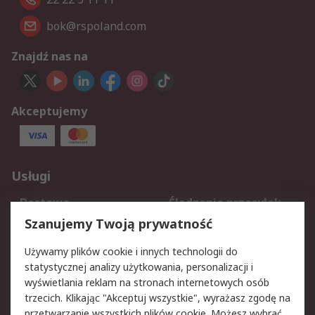
bok@rspoland.com
Znajdź nas na
Akceptujemy
Usługi
Dostawa
Śledzenie przesyłek
Reklamacje i zwroty
Rejestracja
Szanujemy Twoją prywatność
Pomoc
Używamy plików cookie i innych technologii do
statystycznej analizy użytkowania, personalizacji i
Aspekty prawne
wyświetlania reklam na stronach internetowych osób
trzecich. Klikając "Akceptuj wszystkie", wyrażasz zgodę na
Bezpieczeństwo e-
Polityka dotycząca
przetwarzanie wszystkich plików cookie. Możesz wybrać