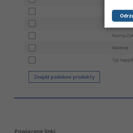
Typ gniazd
Odrzu
Wykończen
Normy/Zat
Materiał
Typ napęd
Znajdź podobne produkty
Powiązane linki