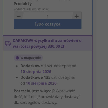
Add
Produkty
to
wybierz lub wpisz ilość
Basket
Do koszyka
DARMOWA wysyłka dla zamówień o
wartości powyżej 330,00 zł
W magazynie
Dodatkowe
1
szt. dostępne od
10 sierpnia 2026
Dodatkowe
135
szt. dostępne
od
10 sierpnia 2026
Potrzebujesz więcej?
Wprowadź
ilość, kliknij „Sprawdź daty dostawy”
dla szczegółów dostawy.