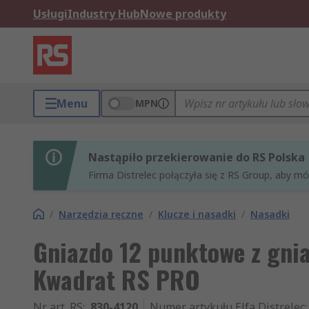
Usługi
Industry Hub
Nowe produkty
Menu
MPN
Nastąpiło przekierowanie do RS Polska
Firma Distrelec połączyła się z RS Group, aby m
/
Narzędzia ręczne
/
Klucze i nasadki
/
Nasadki
Gniazdo 12 punktowe z gni
Kwadrat RS PRO
Nr art. RS
:
830-4120
Numer artykułu Elfa Distrelec
: