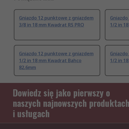
Gniazdo 12 punktowe z gniazdem
Gniazdo
3/8 in 18 mm Kwadrat RS PRO
1/2 in 
Gniazdo 12 punktowe z gniazdem
Gniazdo
1/2 in 18 mm Kwadrat Bahco
1/2 in 
82.6mm
Dowiedz się jako pierwszy o
naszych najnowszych produktac
i usługach