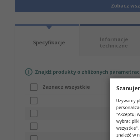
Zobacz wsz
Informacje
Specyfikacje
techniczne
Znajdź produkty o zbliżonych parametrach
Zaznacz wszystkie
Atrybut
Szanuje
Używamy pli
Marka
personaliza
Rozmiar g
"Akceptuj w
wybrać pliki
Typ produ
wszystkie".
znaleźć w 
Rozmiar n