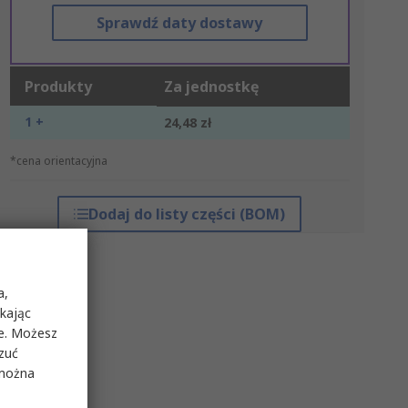
Sprawdź daty dostawy
Produkty
Za jednostkę
1 +
24,48 zł
*cena orientacyjna
Dodaj do listy części (BOM)
a,
ikając
ie. Możesz
rzuć
 można