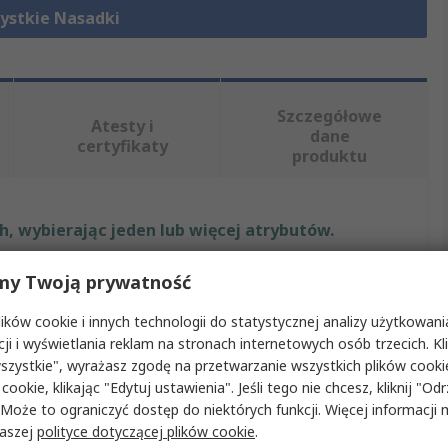
ystkie Nasadki
Szczegółowe
Atesty i
dane
certyfikaty
produktu
, wybierając jeden lub więcej atrybutów.
Wartość
my Twoją prywatność
ków cookie i innych technologii do statystycznej analizy użytkowani
RS PRO
cji i wyświetlania reklam na stronach internetowych osób trzecich. Kl
niazda
18 mm
szystkie", wyrażasz zgodę na przetwarzanie wszystkich plików cook
 cookie, klikając "Edytuj ustawienia". Jeśli tego nie chcesz, kliknij "Od
ktu
Gniazdo
 Może to ograniczyć dostęp do niektórych funkcji. Więcej informacji
naszej
polityce dotyczącej plików cookie
.
apędu
1/2 in