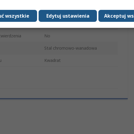
a
12 punktowe
ć wszystkie
Edytuj ustawienia
Akceptuj ws
ie
Piaskowany
wierdzenia
No
Stal chromowo-wanadowa
u
Kwadrat