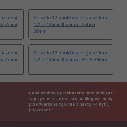
gniazdem
Gniazdo 12 punktowe z gniazdem
ETA 55mm
1/2 in 18 mm Kwadrat Bahco
38mm
gniazdem
Gniazdo 12 punktowe z gniazdem
ETA 77mm
1/2 in 18 mm Kwadrat BETA 39mm
Dane osobowe przekazane nam podczas
zapisywania się na listę mailingową będą
przetwarzane zgodnie z naszą
polityką
prywatności
.