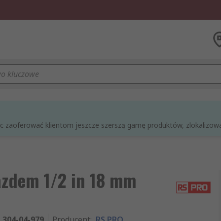
óc zaoferować klientom jeszcze szerszą gamę produktów, zlokalizowan
azdem 1/2 in 18 mm
304-04-979
Producent
:
RS PRO