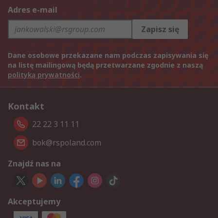
Adres e-mail
Zapisz się
Dane osobowe przekazane nam podczas zapisywania się
na listę mailingową będą przetwarzane zgodnie z naszą
polityką prywatności
.
Kontakt
22 22 3 11 11
bok@rspoland.com
Znajdź nas na
Akceptujemy