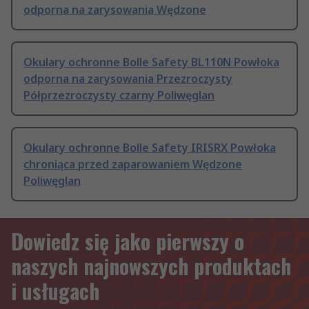
odporna na zarysowania Wędzone
Okulary ochronne Bolle Safety BL110N Powłoka
odporna na zarysowania Przezroczysty
Półprzezroczysty czarny Poliwęglan
Okulary ochronne Bolle Safety IRISRX Powłoka
chroniąca przed zaparowaniem Wędzone
Poliwęglan
Dowiedz się jako pierwszy o
naszych najnowszych produktach
i usługach