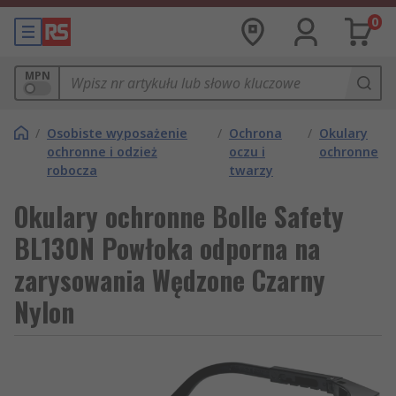
0
MPN
/
Osobiste wyposażenie
/
Ochrona
/
Okulary
ochronne i odzież
oczu i
ochronne
robocza
twarzy
Okulary ochronne Bolle Safety
BL130N Powłoka odporna na
zarysowania Wędzone Czarny
Nylon