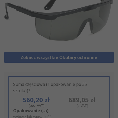
Zobacz wszystkie Okulary ochronne
Suma częściowa (1 opakowanie po 35
sztuk/i)*
560,20 zł
689,05 zł
(bez VAT)
(z VAT)
Add
Opakowanie (-a)
to
wybierz lub wpisz ilość