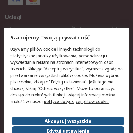
Usługi
Dostawa
Śledzenie przesyłek
Reklamacje i zwroty
Rejestracja
Szanujemy Twoją prywatność
Pomoc
Używamy plików cookie i innych technologii do
statystycznej analizy użytkowania, personalizacji i
Aspekty prawne
wyświetlania reklam na stronach internetowych osób
trzecich. Klikając "Akceptuj wszystkie", wyrażasz zgodę na
Bezpieczeństwo e-
Polityka dotycząca
przetwarzanie wszystkich plików cookie. Możesz wybrać
maila
plików cookie
pliki cookie, klikając "Edytuj ustawienia". Jeśli tego nie
Polityka prywatności
Użytkowanie witryny
chcesz, kliknij "Odrzuć wszystkie". Może to ograniczyć
Zastrzeżenia prawne
Warunki Sprzedaży
dostęp do niektórych funkcji. Więcej informacji można
znaleźć w naszej
polityce dotyczącej plików cookie
.
O firmie RS
Akceptuj wszystkie
Grupa RS
Kontakt
O firmie RS
RS na świecie
Edytuj ustawienia