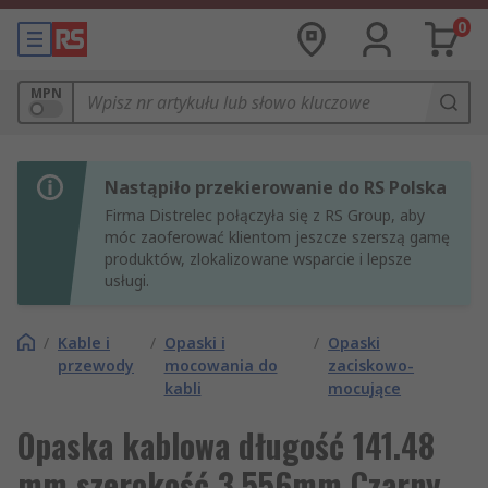
0
MPN
Nastąpiło przekierowanie do RS Polska
Firma Distrelec połączyła się z RS Group, aby
móc zaoferować klientom jeszcze szerszą gamę
produktów, zlokalizowane wsparcie i lepsze
usługi.
/
Kable i
/
Opaski i
/
Opaski
przewody
mocowania do
zaciskowo-
kabli
mocujące
Opaska kablowa długość 141.48
mm szerokość 3.556mm Czarny