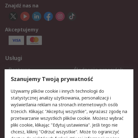
Znajdź nas na
Akceptujemy
Usługi
Dostawa
Śledzenie przesyłek
Reklamacje i zwroty
Rejestracja
Szanujemy Twoją prywatność
Pomoc
Używamy plików cookie i innych technologii do
statystycznej analizy użytkowania, personalizacji i
Aspekty prawne
wyświetlania reklam na stronach internetowych osób
trzecich. Klikając "Akceptuj wszystkie", wyrażasz zgodę na
Bezpieczeństwo e-
Polityka dotycząca
przetwarzanie wszystkich plików cookie. Możesz wybrać
maila
plików cookie
pliki cookie, klikając "Edytuj ustawienia". Jeśli tego nie
Polityka prywatności
Użytkowanie witryny
chcesz, kliknij "Odrzuć wszystkie". Może to ograniczyć