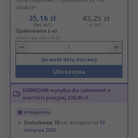
Suma częściowa (1 opakowanie po 100
sztuk/i)*
35,16 zł
43,25 zł
(bez VAT)
(z VAT)
Add
Opakowanie (-a)
to
wybierz lub wpisz ilość
Basket
Sprawdź daty dostawy
Do koszyka
DARMOWA wysyłka dla zamówień o
wartości powyżej 330,00 zł
W magazynie
Dodatkowe
70
szt. dostępne od
10
sierpnia 2026