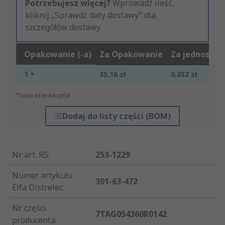
Potrzebujesz więcej?
Wprowadź ilość,
kliknij „Sprawdź daty dostawy” dla
szczegółów dostawy.
Opakowanie (-a)
Za Opakowanie
Za jednostkę
1 +
35,16 zł
0,352 zł
*cena orientacyjna
Dodaj do listy części (BOM)
Nr art. RS
:
253-1229
Numer artykułu
301-63-472
Elfa Distrelec
:
Nr części
7TAG054360R0142
producenta
: