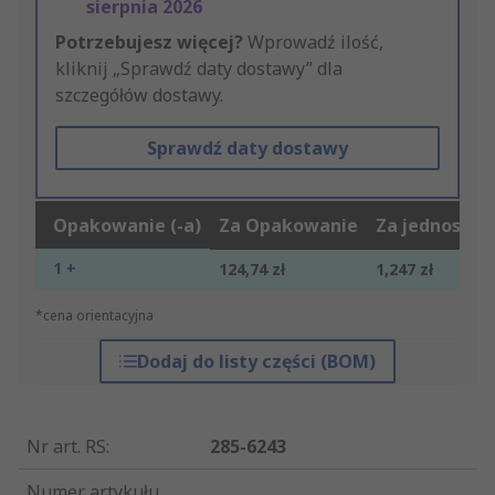
sierpnia 2026
Potrzebujesz więcej?
Wprowadź ilość,
kliknij „Sprawdź daty dostawy” dla
szczegółów dostawy.
Sprawdź daty dostawy
Opakowanie (-a)
Za Opakowanie
Za jednostkę
1 +
124,74 zł
1,247 zł
*cena orientacyjna
Dodaj do listy części (BOM)
Nr art. RS
:
285-6243
Numer artykułu