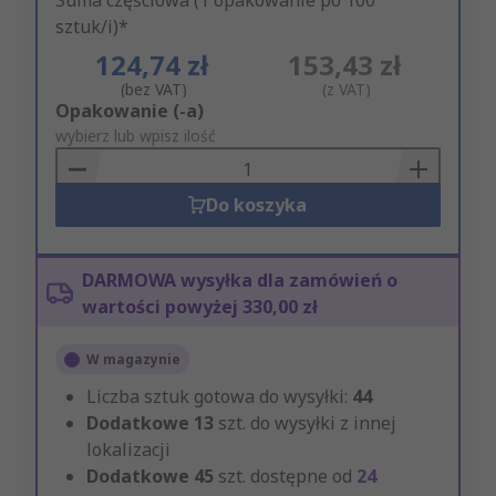
Suma częściowa (1 opakowanie po 100
sztuk/i)*
124,74 zł
153,43 zł
(bez VAT)
(z VAT)
Add
Opakowanie (-a)
to
wybierz lub wpisz ilość
Basket
Do koszyka
DARMOWA wysyłka dla zamówień o
wartości powyżej 330,00 zł
W magazynie
Liczba sztuk gotowa do wysyłki:
44
Dodatkowe
13
szt. do wysyłki z innej
lokalizacji
Dodatkowe
45
szt. dostępne od
24