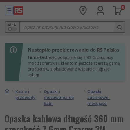
0
MPN
Nastąpiło przekierowanie do RS Polska
Firma Distrelec połączyła się z RS Group, aby
móc zaoferować klientom jeszcze szerszą gamę
produktów, zlokalizowane wsparcie i lepsze
usługi.
/
Kable i
/
Opaski i
/
Opaski
przewody
mocowania do
zaciskowo-
kabli
mocujące
Opaska kablowa długość 360 mm
szerokość 7.6mm Czarny 3M