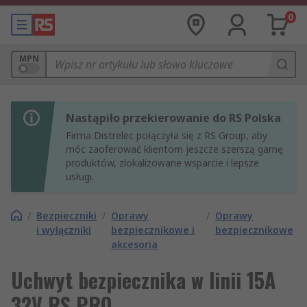
0
MPN
Nastąpiło przekierowanie do RS Polska
Firma Distrelec połączyła się z RS Group, aby
móc zaoferować klientom jeszcze szerszą gamę
produktów, zlokalizowane wsparcie i lepsze
usługi.
/
Bezpieczniki
/
Oprawy
/
Oprawy
i wyłączniki
bezpiecznikowe i
bezpiecznikowe
akcesoria
Uchwyt bezpiecznika w linii 15A
32V RS PRO