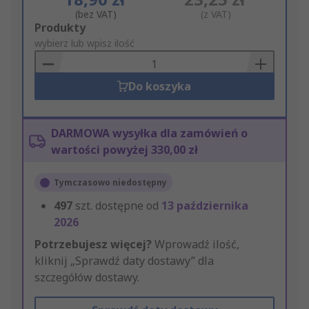
(bez VAT)
(z VAT)
Add
Produkty
to
wybierz lub wpisz ilość
Basket
Do koszyka
DARMOWA wysyłka dla zamówień o
wartości powyżej 330,00 zł
Tymczasowo niedostępny
497
szt. dostępne od
13 października
2026
Potrzebujesz więcej?
Wprowadź ilość,
kliknij „Sprawdź daty dostawy” dla
szczegółów dostawy.