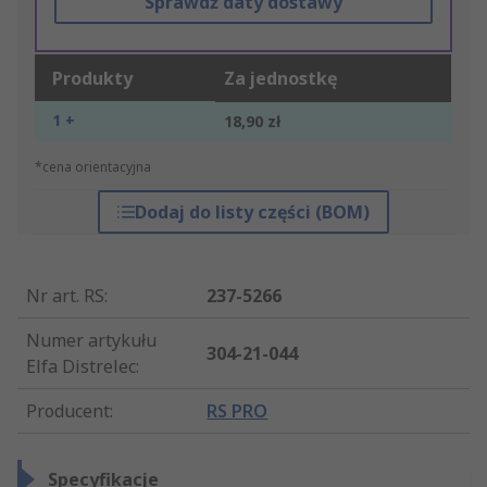
Sprawdź daty dostawy
Produkty
Za jednostkę
1 +
18,90 zł
*cena orientacyjna
Dodaj do listy części (BOM)
Nr art. RS
:
237-5266
Numer artykułu
304-21-044
Elfa Distrelec
:
Producent
:
RS PRO
Specyfikacje