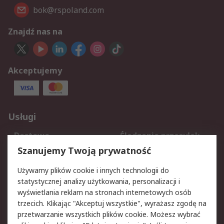
bok@rspoland.com
Znajdź nas na
Akceptujemy
Usługi
Dostawa
Śledzenie przesyłek
Reklamacje i zwroty
Rejestracja
Szanujemy Twoją prywatność
Pomoc
Używamy plików cookie i innych technologii do
statystycznej analizy użytkowania, personalizacji i
Aspekty prawne
wyświetlania reklam na stronach internetowych osób
trzecich. Klikając "Akceptuj wszystkie", wyrażasz zgodę na
Bezpieczeństwo e-
Polityka dotycząca
przetwarzanie wszystkich plików cookie. Możesz wybrać
maila
plików cookie