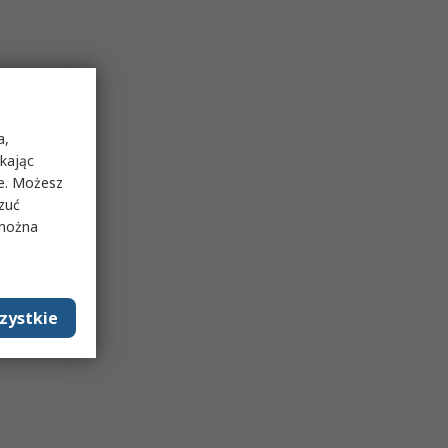
a,
ikając
ie. Możesz
rzuć
 można
zystkie