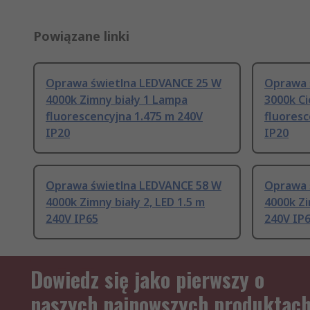
Powiązane linki
Oprawa świetlna LEDVANCE 25 W
Oprawa 
4000k Zimny biały 1 Lampa
3000k Ci
fluorescencyjna 1.475 m 240V
fluores
IP20
IP20
Oprawa świetlna LEDVANCE 58 W
Oprawa 
4000k Zimny biały 2, LED 1.5 m
4000k Zi
240V IP65
240V IP
Dowiedz się jako pierwszy o
naszych najnowszych produktac