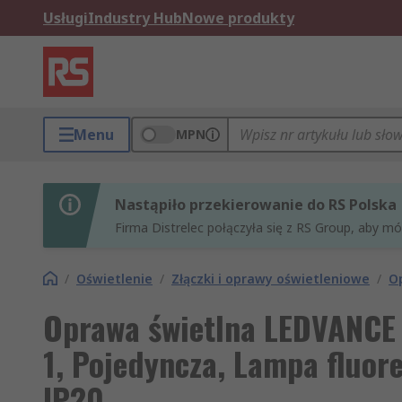
Usługi
Industry Hub
Nowe produkty
Menu
MPN
Nastąpiło przekierowanie do RS Polska
Firma Distrelec połączyła się z RS Group, aby m
/
Oświetlenie
/
Złączki i oprawy oświetleniowe
/
O
Oprawa świetlna LEDVANCE
1, Pojedyncza, Lampa fluo
IP20