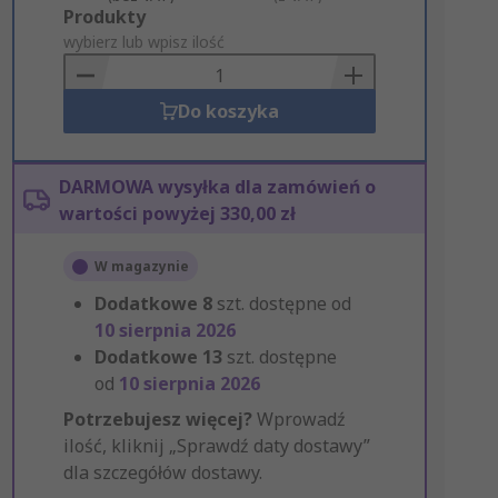
Add
Produkty
to
wybierz lub wpisz ilość
Basket
Do koszyka
DARMOWA wysyłka dla zamówień o
wartości powyżej 330,00 zł
W magazynie
Dodatkowe
8
szt. dostępne od
10 sierpnia 2026
Dodatkowe
13
szt. dostępne
od
10 sierpnia 2026
Potrzebujesz więcej?
Wprowadź
ilość, kliknij „Sprawdź daty dostawy”
dla szczegółów dostawy.