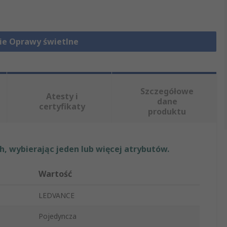
ie Oprawy świetlne
Szczegółowe
Atesty i
dane
certyfikaty
produktu
, wybierając jeden lub więcej atrybutów.
Wartość
LEDVANCE
Pojedyncza