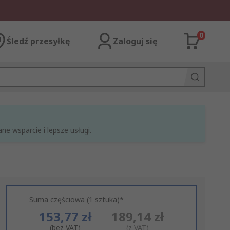
0
Śledź przesyłkę
Zaloguj się
e wsparcie i lepsze usługi.
Suma częściowa (1 sztuka)*
153,77 zł
189,14 zł
(bez VAT)
(z VAT)