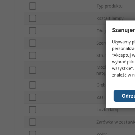
Typ produktu
Kształt lampy
Szanuje
Długość
Używamy pli
Szerokość
personaliza
"Akceptuj w
Strumień świetlny
wybrać pliki
Możliwość regulacji
wszystkie".
natężenia światła
znaleźć w 
Głębokość
Odrzu
Zasilanie
Liczba lamp
Żarówka w zestawi
Kolor