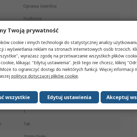
Oprawa świetlna
Podłużne
my Twoją prywatność
575mm
ków cookie i innych technologii do statystycznej analizy użytkowani
27mm
cji i wyświetlania reklam na stronach internetowych osób trzecich. Kl
szystkie", wyrażasz zgodę na przetwarzanie wszystkich plików cook
1000lm
 cookie, klikając "Edytuj ustawienia". Jeśli tego nie chcesz, kliknij "Od
 Może to ograniczyć dostęp do niektórych funkcji. Więcej informacji
Nie
naszej
polityce dotyczącej plików cookie
.
38mm
ć wszystkie
Edytuj ustawienia
Akceptuj ws
10W
1
e
Tak
Zimny biały