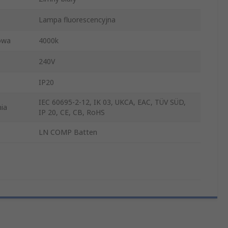
Lampa fluorescencyjna
owa
4000k
240V
IP20
IEC 60695-2-12, IK 03, UKCA, EAC, TÜV SÜD,
ia
IP 20, CE, CB, RoHS
LN COMP Batten