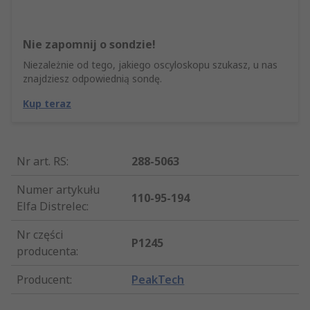
Nie zapomnij o sondzie!
Niezależnie od tego, jakiego oscyloskopu szukasz, u nas
znajdziesz odpowiednią sondę.
Kup teraz
Nr art. RS
:
288-5063
Numer artykułu
110-95-194
Elfa Distrelec
:
Nr części
P1245
producenta
:
Producent
:
PeakTech