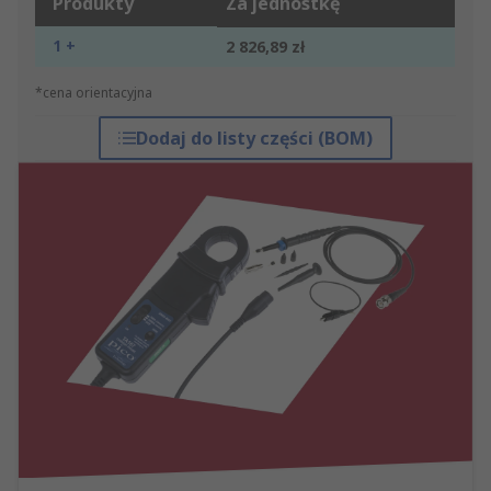
Produkty
Za jednostkę
1 +
2 826,89 zł
*cena orientacyjna
Dodaj do listy części (BOM)