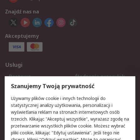
Znajdź nas na
Akceptujemy
Usługi
Dostawa
Śledzenie przesyłek
Reklamacje i zwroty
Rejestracja
Szanujemy Twoją prywatność
Pomoc
Używamy plików cookie i innych technologii do
statystycznej analizy użytkowania, personalizacji i
Aspekty prawne
wyświetlania reklam na stronach internetowych osób
trzecich. Klikając "Akceptuj wszystkie", wyrażasz zgodę na
Bezpieczeństwo e-
Polityka dotycząca
przetwarzanie wszystkich plików cookie. Możesz wybrać
maila
plików cookie
pliki cookie, klikając "Edytuj ustawienia". Jeśli tego nie
Polityka prywatności
Użytkowanie witryny
chcesz, kliknij "Odrzuć wszystkie". Może to ograniczyć