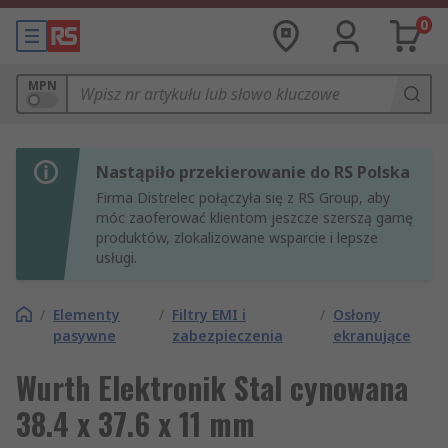
0
MPN
Nastąpiło przekierowanie do RS Polska
Firma Distrelec połączyła się z RS Group, aby
móc zaoferować klientom jeszcze szerszą gamę
produktów, zlokalizowane wsparcie i lepsze
usługi.
/
Elementy
/
Filtry EMI i
/
Osłony
pasywne
zabezpieczenia
ekranujące
Wurth Elektronik Stal cynowana
38.4 x 37.6 x 11 mm