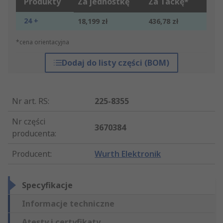
Produkty
Za jednostkę
Za Tackę*
24 +
18,199 zł
436,78 zł
*cena orientacyjna
Dodaj do listy części (BOM)
Nr art. RS
:
225-8355
Nr części
3670384
producenta
:
Producent
:
Wurth Elektronik
Specyfikacje
Informacje techniczne
Atesty i certyfikaty