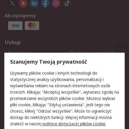
Akceptujemy
Usługi
Dostawa
Śledzenie przesyłek
Reklamacje i zwroty
Rejestracja
Szanujemy Twoją prywatność
Pomoc
Używamy plików cookie i innych technologii do
statystycznej analizy użytkowania, personalizacji i
Aspekty prawne
wyświetlania reklam na stronach internetowych osób
trzecich. Klikając "Akceptuj wszystkie", wyrażasz zgodę na
Bezpieczeństwo e-
Polityka dotycząca
przetwarzanie wszystkich plików cookie. Możesz wybrać
maila
plików cookie
pliki cookie, klikając "Edytuj ustawienia". Jeśli tego nie
Polityka prywatności
Użytkowanie witryny
chcesz, kliknij "Odrzuć wszystkie". Może to ograniczyć
Zastrzeżenia prawne
Warunki Sprzedaży
dostęp do niektórych funkcji. Więcej informacji można
znaleźć w naszej
polityce dotyczącej plików cookie
.