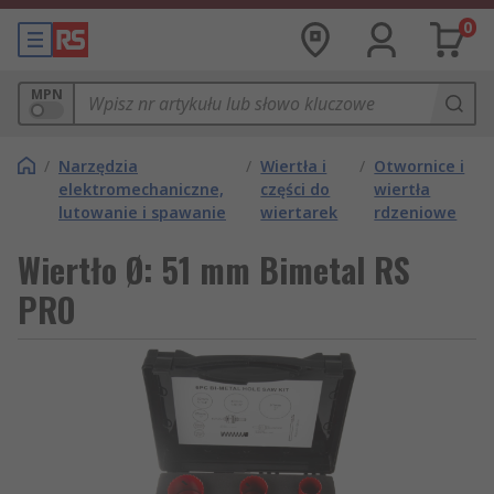
0
MPN
/
Narzędzia
/
Wiertła i
/
Otwornice i
elektromechaniczne,
części do
wiertła
lutowanie i spawanie
wiertarek
rdzeniowe
Wiertło Ø: 51 mm Bimetal RS
PRO