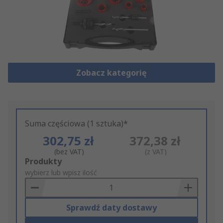
Zobacz kategorię
Suma częściowa (1 sztuka)*
302,75 zł
372,38 zł
(bez VAT)
(z VAT)
Add
Produkty
to
wybierz lub wpisz ilość
Basket
Sprawdź daty dostawy