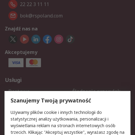
22 22 3 11 11
bok@rspoland.com
Znajdź nas na
Akceptujemy
Usługi
Dostawa
Śledzenie przesyłek
Reklamacje i zwroty
Rejestracja
Szanujemy Twoją prywatność
Pomoc
Używamy plików cookie i innych technologii do
statystycznej analizy użytkowania, personalizacji i
Aspekty prawne
wyświetlania reklam na stronach internetowych osób
trzecich. Klikając "Akceptuj wszystkie", wyrażasz zgodę na
Bezpieczeństwo e-
Polityka dotycząca