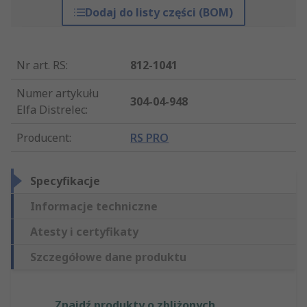
Dodaj do listy części (BOM)
Nr art. RS
:
812-1041
Numer artykułu
304-04-948
Elfa Distrelec
:
Producent
:
RS PRO
Specyfikacje
Informacje techniczne
Atesty i certyfikaty
Szczegółowe dane produktu
Znajdź produkty o zbliżonych