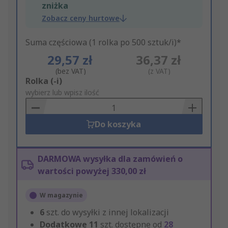
zniżka
Zobacz ceny hurtowe
Suma częściowa (1 rolka po 500 sztuk/i)*
29,57 zł
36,37 zł
(bez VAT)
(z VAT)
Add
Rolka (-i)
to
wybierz lub wpisz ilość
Basket
Do koszyka
DARMOWA wysyłka dla zamówień o
wartości powyżej 330,00 zł
W magazynie
6
szt. do wysyłki z innej lokalizacji
Dodatkowe
11
szt. dostępne od
28