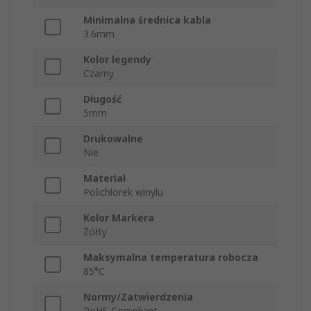
Minimalna średnica kabla
3.6mm
Kolor legendy
Czarny
Długość
5mm
Drukowalne
Nie
Materiał
Polichlorek winylu
Kolor Markera
Żółty
Maksymalna temperatura robocza
85°C
Normy/Zatwierdzenia
RoHS Compliant