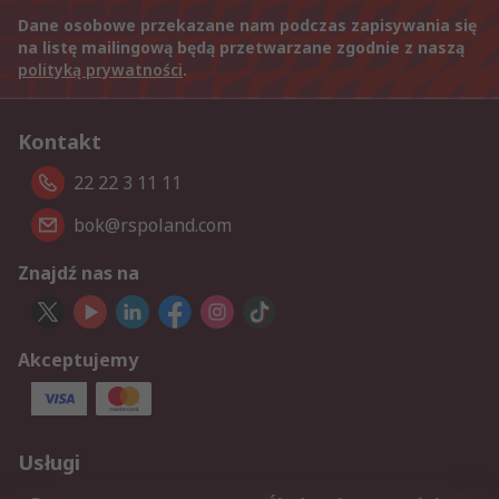
Dane osobowe przekazane nam podczas zapisywania się
na listę mailingową będą przetwarzane zgodnie z naszą
polityką prywatności
.
Kontakt
22 22 3 11 11
bok@rspoland.com
Znajdź nas na
Akceptujemy
Usługi