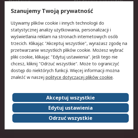
Dostawa
Śledzenie przesyłek
Reklamacje i zwroty
Rejestracja
Szanujemy Twoją prywatność
Pomoc
Używamy plików cookie i innych technologii do
statystycznej analizy użytkowania, personalizacji i
Aspekty prawne
wyświetlania reklam na stronach internetowych osób
trzecich. Klikając "Akceptuj wszystkie", wyrażasz zgodę na
Bezpieczeństwo e-
Polityka dotycząca
przetwarzanie wszystkich plików cookie. Możesz wybrać
maila
plików cookie
pliki cookie, klikając "Edytuj ustawienia". Jeśli tego nie
Polityka prywatności
Użytkowanie witryny
chcesz, kliknij "Odrzuć wszystkie". Może to ograniczyć
Zastrzeżenia prawne
Warunki Sprzedaży
dostęp do niektórych funkcji. Więcej informacji można
znaleźć w naszej
polityce dotyczącej plików cookie
.
O firmie RS
Akceptuj wszystkie
Grupa RS
Kontakt
O firmie RS
RS na świecie
Edytuj ustawienia
Kariera
Nagrody dla RS
Odrzuć wszystkie
ESG