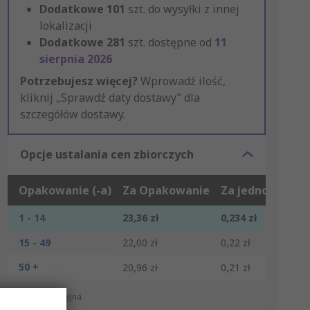
Dodatkowe
101
szt. do wysyłki z innej
lokalizacji
Dodatkowe
281
szt. dostępne od
11
sierpnia 2026
Potrzebujesz więcej?
Wprowadź ilość,
kliknij „Sprawdź daty dostawy” dla
szczegółów dostawy.
Opcje ustalania cen zbiorczych
Opakowanie (-a)
Za Opakowanie
Za jednostkę*
1 - 14
23,36 zł
0,234 zł
15 - 49
22,00 zł
0,22 zł
50 +
20,96 zł
0,21 zł
*cena orientacyjna