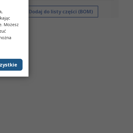
Dodaj do listy części (BOM)
a,
ikając
ie. Możesz
rzuć
 można
zystkie