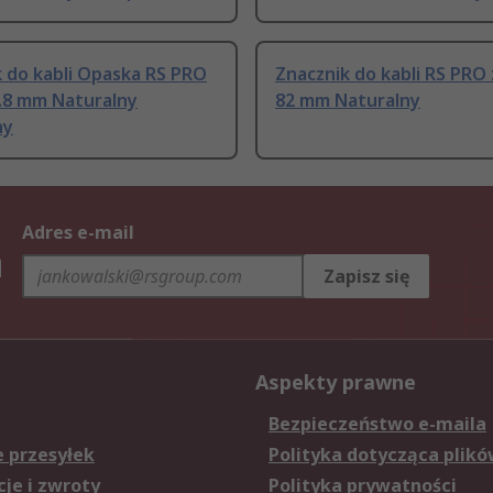
 do kabli Opaska RS PRO
Znacznik do kabli RS PRO
4.8 mm Naturalny
82 mm Naturalny
ny
Adres e-mail
h
Zapisz się
Aspekty prawne
Bezpieczeństwo e-maila
e przesyłek
Polityka dotycząca plikó
je i zwroty
Polityka prywatności