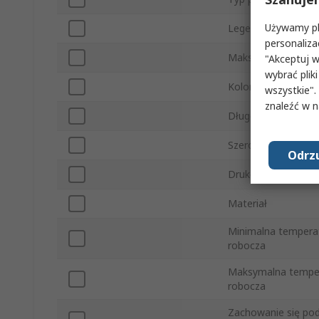
Używamy pli
Legenda
personaliza
Maksymalna średni
"Akceptuj w
wybrać pliki
Kolor
wszystkie".
znaleźć w 
Długość
Szerokość
Odrzu
Drukowalne
Materiał
Minimalna tempera
robocza
Maksymalna tempe
robocza
Zachowanie się po