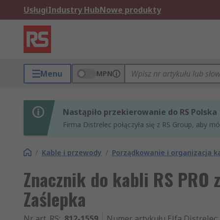
Usługi
Industry Hub
Nowe produkty
Menu
MPN
Nastąpiło przekierowanie do RS Polska
Firma Distrelec połączyła się z RS Group, aby m
/
Kable i przewody
/
Porządkowanie i organizacja ka
Znacznik do kabli RS PRO 
Zaślepka
Nr art. RS
:
812-1559
Numer artykułu Elfa Distrelec
: