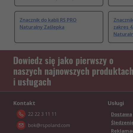
Znacznik do kabli RS PRO
Znacznik
Naturalny Zaślepka
zakres 
Natural
Dowiedz się jako pierwszy o
naszych najnowszych produktac
i usługach
Kontakt
Usługi
22 22 3 11 11
Dostawa
Śledzeni
bok@rspoland.com
Reklamac