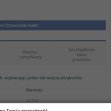
ie Oznaczniki kabli
Szczegółowe
Atesty i
dane
certyfikaty
produktu
, wybierając jeden lub więcej atrybutów.
Wartość
RS PRO
my Twoją prywatność
Znacznik do kabli