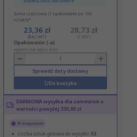
Suma częściowa (1 opakowanie po 100
sztuk/i)*
23,36 zł
28,73 zł
(bez VAT)
(z VAT)
Add
Opakowanie (-a)
to
wybierz lub wpisz ilość
Basket
Sprawdź daty dostawy
Do koszyka
DARMOWA wysyłka dla zamówień o
wartości powyżej 330,00 zł
W magazynie
Liczba sztuk gotowa do wysyłki:
53