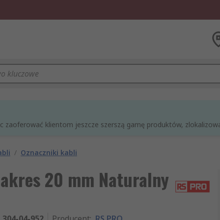
óc zaoferować klientom jeszcze szerszą gamę produktów, zlokalizowan
bli
/
Oznaczniki kabli
zakres 20 mm Naturalny
304-04-952
Producent
:
RS PRO