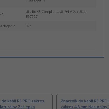
Trudnopalne
UL, RoHS Compliant, UL 94 V-2, cULus
ia
E97527
zciąganie
8kg
 do kabli RS PRO zakres
Znacznik do kabli RS PRO
Naturalny Zaślepka
zakres 4.8 mm Naturalny 