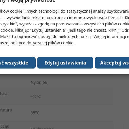
ków cookie i innych technologii do statystycznej analizy użytkowani
Zaślepka
cji i wyświetlania reklam na stronach internetowych osób trzecich. Kl
ca kabla
20mm
szystkie", wyrażasz zgodę na przetwarzanie wszystkich plików cook
 cookie, klikając "Edytuj ustawienia". Jeśli tego nie chcesz, kliknij "Od
Naturalny
 Może to ograniczyć dostęp do niektórych funkcji. Więcej informacji
naszej
polityce dotyczącej plików cookie
.
110mm
2.5mm
ć wszystkie
Edytuj ustawienia
Akceptuj ws
Nie
Nylon 66
tura
-40°C
ratura
85°C
dczas