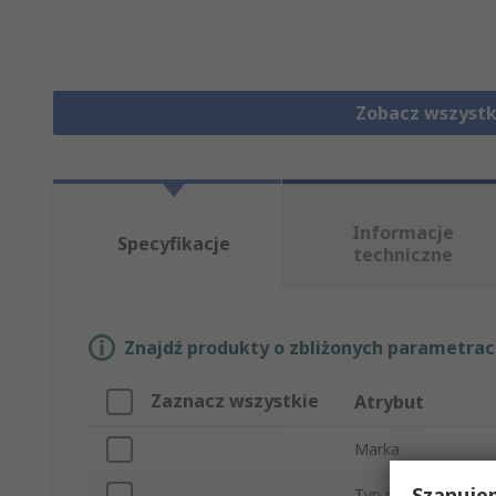
Zobacz wszystk
Informacje
Specyfikacje
techniczne
Znajdź produkty o zbliżonych parametrach
Zaznacz wszystkie
Atrybut
Marka
Szanuje
Typ produktu