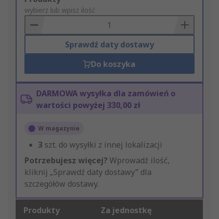
to
wybierz lub wpisz ilość
Basket
Sprawdź daty dostawy
Do koszyka
DARMOWA wysyłka dla zamówień o
wartości powyżej 330,00 zł
W magazynie
3
szt. do wysyłki z innej lokalizacji
Potrzebujesz więcej?
Wprowadź ilość,
kliknij „Sprawdź daty dostawy” dla
szczegółów dostawy.
Produkty
Za jednostkę