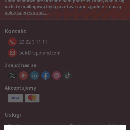
Dane osobowe przekazane nam podczas zapisywania się
na listę mailingową będą przetwarzane zgodnie z naszą
polityką prywatności
.
Kontakt
22 22 3 11 11
bok@rspoland.com
Znajdź nas na
Akceptujemy
Usługi
Dostawa
Śledzenie przesyłek