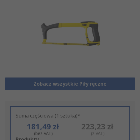
Zobacz wszystkie Piły ręczne
Suma częściowa (1 sztuka)*
181,49 zł
223,23 zł
(bez VAT)
(z VAT)
Add
Produkty