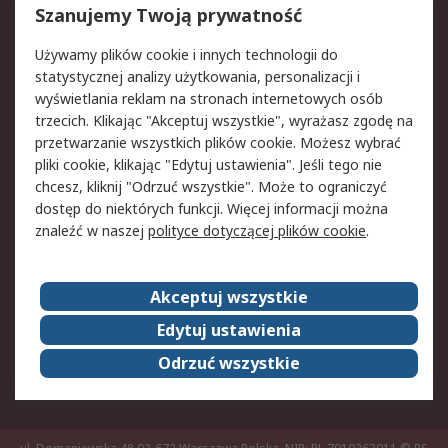
Reklamacje i zwroty
Rejestracja
Szanujemy Twoją prywatność
Pomoc
Używamy plików cookie i innych technologii do
statystycznej analizy użytkowania, personalizacji i
Aspekty prawne
wyświetlania reklam na stronach internetowych osób
trzecich. Klikając "Akceptuj wszystkie", wyrażasz zgodę na
Bezpieczeństwo e-
Polityka dotycząca
przetwarzanie wszystkich plików cookie. Możesz wybrać
maila
plików cookie
pliki cookie, klikając "Edytuj ustawienia". Jeśli tego nie
Polityka prywatności
Użytkowanie witryny
chcesz, kliknij "Odrzuć wszystkie". Może to ograniczyć
Zastrzeżenia prawne
Warunki Sprzedaży
dostęp do niektórych funkcji. Więcej informacji można
znaleźć w naszej
polityce dotyczącej plików cookie
.
O firmie RS
Akceptuj wszystkie
Grupa RS
Kontakt
O firmie RS
RS na świecie
Edytuj ustawienia
Kariera
Nagrody dla RS
Odrzuć wszystkie
ESG