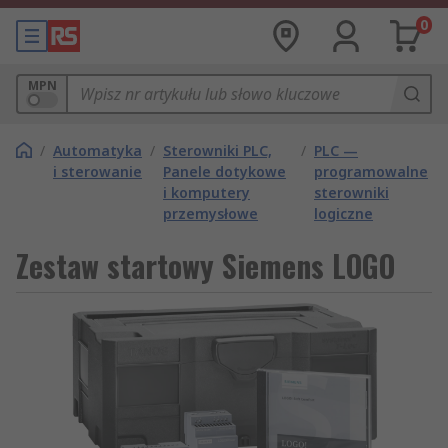
0
MPN
/
Automatyka
/
Sterowniki PLC,
/
PLC —
i sterowanie
Panele dotykowe
programowalne
i komputery
sterowniki
przemysłowe
logiczne
Zestaw startowy Siemens LOGO