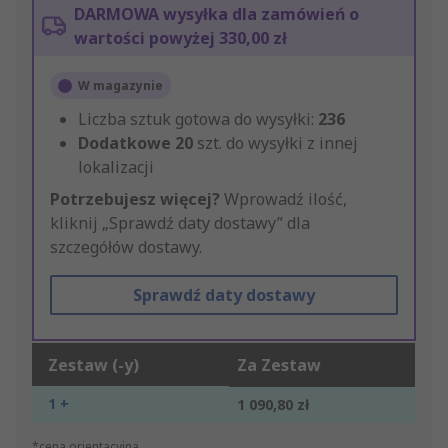
DARMOWA wysyłka dla zamówień o
wartości powyżej 330,00 zł
W magazynie
Liczba sztuk gotowa do wysyłki:
236
Dodatkowe
20
szt. do wysyłki z innej
lokalizacji
Potrzebujesz więcej?
Wprowadź ilość,
kliknij „Sprawdź daty dostawy” dla
szczegółów dostawy.
Sprawdź daty dostawy
Zestaw (-y)
Za Zestaw
1 +
1 090,80 zł
*cena orientacyjna