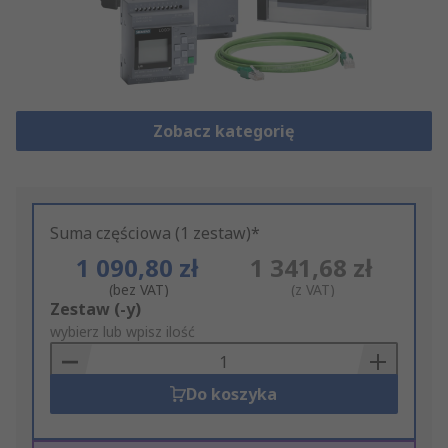
Zobacz kategorię
Suma częściowa (1 zestaw)*
1 090,80 zł
1 341,68 zł
(bez VAT)
(z VAT)
Add
Zestaw (-y)
to
wybierz lub wpisz ilość
Basket
Do koszyka