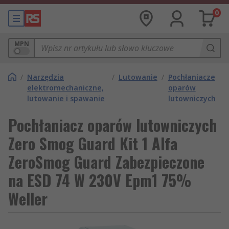
0
MPN
/
Narzędzia
/
Lutowanie
/
Pochłaniacze
elektromechaniczne,
oparów
lutowanie i spawanie
lutowniczych
Pochłaniacz oparów lutowniczych
Zero Smog Guard Kit 1 Alfa
ZeroSmog Guard Zabezpieczone
na ESD 74 W 230V Epm1 75%
Weller