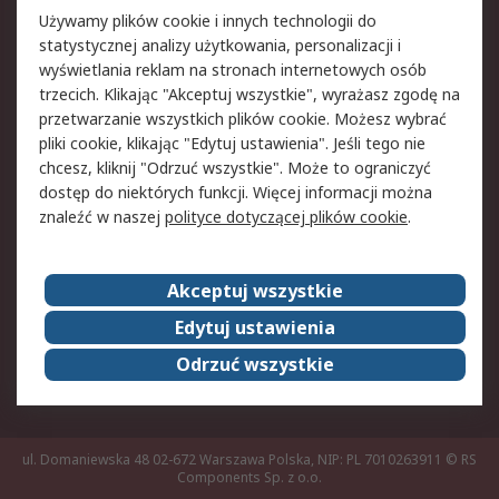
Pomoc
Używamy plików cookie i innych technologii do
statystycznej analizy użytkowania, personalizacji i
Aspekty prawne
wyświetlania reklam na stronach internetowych osób
trzecich. Klikając "Akceptuj wszystkie", wyrażasz zgodę na
Bezpieczeństwo e-
Polityka dotycząca
przetwarzanie wszystkich plików cookie. Możesz wybrać
maila
plików cookie
pliki cookie, klikając "Edytuj ustawienia". Jeśli tego nie
Polityka prywatności
Użytkowanie witryny
chcesz, kliknij "Odrzuć wszystkie". Może to ograniczyć
Zastrzeżenia prawne
Warunki Sprzedaży
dostęp do niektórych funkcji. Więcej informacji można
znaleźć w naszej
polityce dotyczącej plików cookie
.
O firmie RS
Akceptuj wszystkie
Grupa RS
Kontakt
O firmie RS
RS na świecie
Edytuj ustawienia
Kariera
Nagrody dla RS
Odrzuć wszystkie
ESG
ul. Domaniewska 48 02-672 Warszawa Polska, NIP: PL 7010263911
© RS
Components Sp. z o.o.