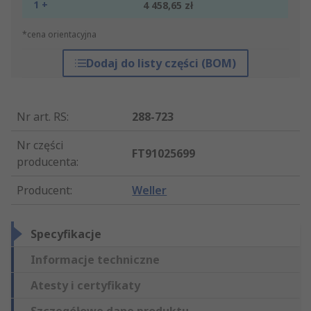
1 +
4 458,65 zł
*cena orientacyjna
Dodaj do listy części (BOM)
Nr art. RS
:
288-723
Nr części
FT91025699
producenta
:
Producent
:
Weller
Specyfikacje
Informacje techniczne
Atesty i certyfikaty