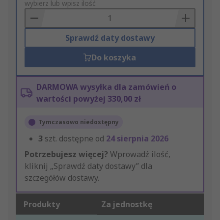
to
wybierz lub wpisz ilość
Basket
Sprawdź daty dostawy
Do koszyka
DARMOWA wysyłka dla zamówień o
wartości powyżej 330,00 zł
Tymczasowo niedostępny
3
szt. dostępne od
24 sierpnia 2026
Potrzebujesz więcej?
Wprowadź ilość,
kliknij „Sprawdź daty dostawy” dla
szczegółów dostawy.
Produkty
Za jednostkę