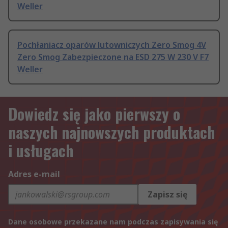
Weller
Pochłaniacz oparów lutowniczych Zero Smog 4V
Zero Smog Zabezpieczone na ESD 275 W 230 V F7
Weller
Dowiedz się jako pierwszy o
naszych najnowszych produktach
i usługach
Adres e-mail
Zapisz się
Dane osobowe przekazane nam podczas zapisywania się