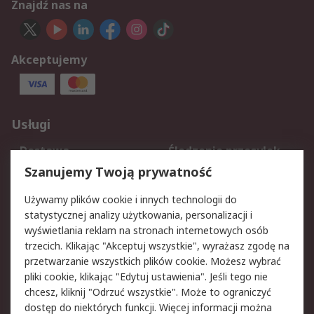
Znajdź nas na
Akceptujemy
Usługi
Dostawa
Śledzenie przesyłek
Reklamacje i zwroty
Rejestracja
Szanujemy Twoją prywatność
Pomoc
Używamy plików cookie i innych technologii do
statystycznej analizy użytkowania, personalizacji i
Aspekty prawne
wyświetlania reklam na stronach internetowych osób
trzecich. Klikając "Akceptuj wszystkie", wyrażasz zgodę na
Bezpieczeństwo e-
Polityka dotycząca
przetwarzanie wszystkich plików cookie. Możesz wybrać
maila
plików cookie
pliki cookie, klikając "Edytuj ustawienia". Jeśli tego nie
Polityka prywatności
Użytkowanie witryny
chcesz, kliknij "Odrzuć wszystkie". Może to ograniczyć
Zastrzeżenia prawne
Warunki Sprzedaży
dostęp do niektórych funkcji. Więcej informacji można