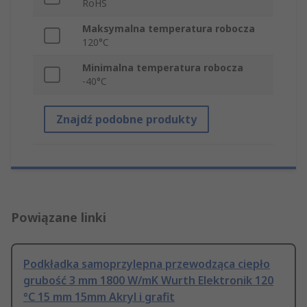
RoHS
Maksymalna temperatura robocza
120°C
Minimalna temperatura robocza
-40°C
Znajdź podobne produkty
Powiązane linki
Podkładka samoprzylepna przewodząca ciepło
grubość 3 mm 1800 W/mK Wurth Elektronik 120
°C 15 mm 15mm Akryl i grafit