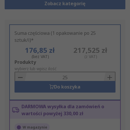
Zobacz kategorię
Suma częściowa (1 opakowanie po 25
sztuk/i)*
176,85 zł
217,525 zł
(bez VAT)
(z VAT)
Add
Produkty
to
wybierz lub wpisz ilość
Basket
Do koszyka
DARMOWA wysyłka dla zamówień o
wartości powyżej 330,00 zł
W magazynie