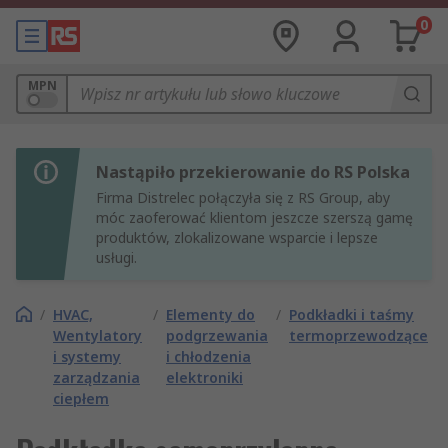
0
MPN
Nastąpiło przekierowanie do RS Polska
Firma Distrelec połączyła się z RS Group, aby
móc zaoferować klientom jeszcze szerszą gamę
produktów, zlokalizowane wsparcie i lepsze
usługi.
/
HVAC,
/
Elementy do
/
Podkładki i taśmy
Wentylatory
podgrzewania
termoprzewodzące
i systemy
i chłodzenia
zarządzania
elektroniki
ciepłem