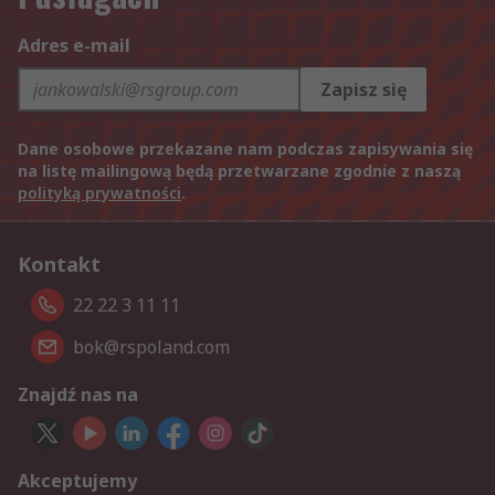
Adres e-mail
Zapisz się
Dane osobowe przekazane nam podczas zapisywania się
na listę mailingową będą przetwarzane zgodnie z naszą
polityką prywatności
.
Kontakt
22 22 3 11 11
bok@rspoland.com
Znajdź nas na
Akceptujemy