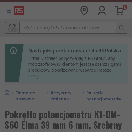
0
MPN
Nastąpiło przekierowanie do RS Polska
Firma Distrelec połączyła się z RS Group, aby
móc zaoferować klientom jeszcze szerszą gamę
produktów, zlokalizowane wsparcie i lepsze
usługi.
/
Elementy
/
Rezystory
/
Pokrętła
pasywne
zmienne
potencjometrów
Pokrętło potencjometru K1-DM-
S60 Elma 39 mm 6 mm, Srebrny