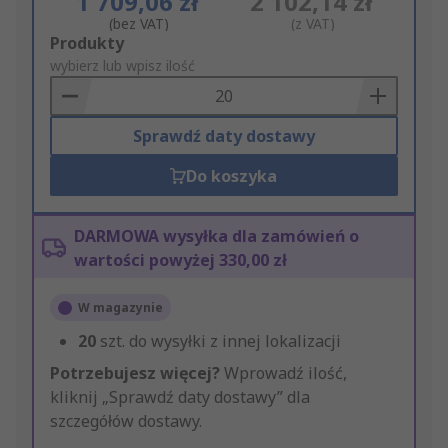
1 709,06 zł
2 102,14 zł
(bez VAT)
(z VAT)
Add
Produkty
to
wybierz lub wpisz ilość
Basket
Sprawdź daty dostawy
Do koszyka
DARMOWA wysyłka dla zamówień o
wartości powyżej 330,00 zł
W magazynie
20
szt. do wysyłki z innej lokalizacji
Potrzebujesz więcej?
Wprowadź ilość,
kliknij „Sprawdź daty dostawy” dla
szczegółów dostawy.