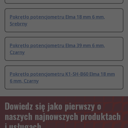
Pokrętło potencjometru Elma 18 mm 6 mm,
Srebrny
Pokrętło potencjometru Elma 39 mm 6 mm,
Czarny
Pokrętło potencjometru K1-SH-B60 Elma 18 mm
6 mm, Czarny
Dowiedz się jako pierwszy o
naszych najnowszych produktach
i usługach