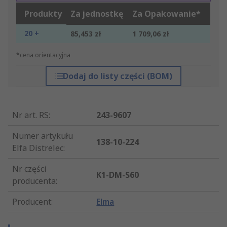
Produkty
Za jednostkę
Za Opakowanie*
20 +
85,453 zł
1 709,06 zł
*cena orientacyjna
Dodaj do listy części (BOM)
Nr art. RS
:
243-9607
Numer artykułu
138-10-224
Elfa Distrelec
:
Nr części
K1-DM-S60
producenta
:
Producent
:
Elma