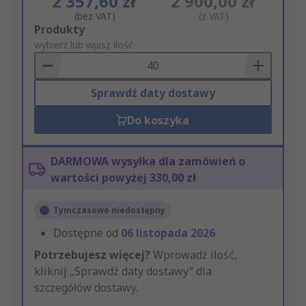
2 357,60 zł
2 900,00 zł
(bez VAT)
(z VAT)
Add
Produkty
to
wybierz lub wpisz ilość
Basket
Sprawdź daty dostawy
Do koszyka
DARMOWA wysyłka dla zamówień o
wartości powyżej 330,00 zł
Tymczasowo niedostępny
Dostępne od
06 listopada 2026
Potrzebujesz więcej?
Wprowadź ilość,
kliknij „Sprawdź daty dostawy” dla
szczegółów dostawy.