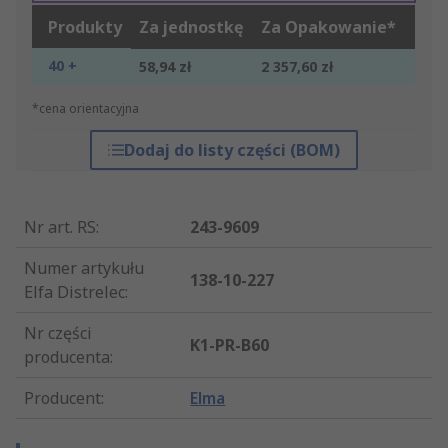
Produkty
Za jednostkę
Za Opakowanie*
40 +
58,94 zł
2 357,60 zł
*cena orientacyjna
Dodaj do listy części (BOM)
Nr art. RS
:
243-9609
Numer artykułu
138-10-227
Elfa Distrelec
:
Nr części
K1-PR-B60
producenta
:
Producent
:
Elma