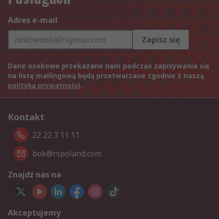
Adres e-mail
Zapisz się
Dane osobowe przekazane nam podczas zapisywania się
na listę mailingową będą przetwarzane zgodnie z naszą
polityką prywatności
.
Kontakt
22 22 3 11 11
bok@rspoland.com
Znajdź nas na
Akceptujemy