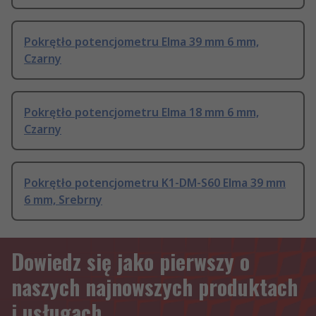
Pokrętło potencjometru Elma 39 mm 6 mm,
Czarny
Pokrętło potencjometru Elma 18 mm 6 mm,
Czarny
Pokrętło potencjometru K1-DM-S60 Elma 39 mm
6 mm, Srebrny
Dowiedz się jako pierwszy o
naszych najnowszych produktach
i usługach