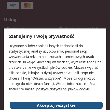
Usługi
Dostawa
Śledzenie przesyłek
Reklamacje i zwroty
Rejestracja
Szanujemy Twoją prywatność
Pomoc
Używamy plików cookie i innych technologii do
statystycznej analizy użytkowania, personalizacji i
Aspekty prawne
wyświetlania reklam na stronach internetowych osób
trzecich. Klikając "Akceptuj wszystkie", wyrażasz zgodę na
Bezpieczeństwo e-
Polityka dotycząca
przetwarzanie wszystkich plików cookie. Możesz wybrać
maila
plików cookie
pliki cookie, klikając "Edytuj ustawienia". Jeśli tego nie
Polityka prywatności
Użytkowanie witryny
chcesz, kliknij "Odrzuć wszystkie". Może to ograniczyć
Zastrzeżenia prawne
Warunki Sprzedaży
dostęp do niektórych funkcji. Więcej informacji można
znaleźć w naszej
polityce dotyczącej plików cookie
.
O firmie RS
Akceptuj wszystkie
Grupa RS
Kontakt