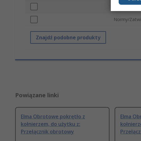
Kolor
Normy/Zatwi
Znajdź podobne produkty
Powiązane linki
Elma Obrotowe pokrętło z
Elma Ob
kołnierzem, do użytku z:
kołnierz
Przełącznik obrotowy
Przełącz