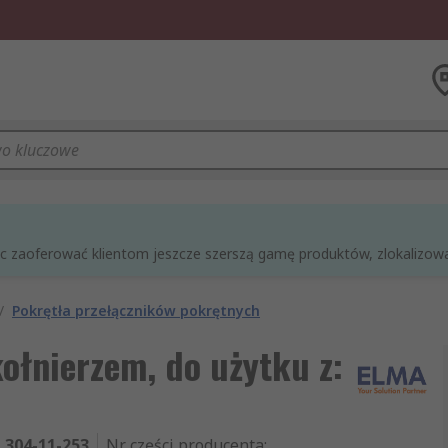
óc zaoferować klientom jeszcze szerszą gamę produktów, zlokalizowan
/
Pokrętła przełączników pokrętnych
ołnierzem, do użytku z:
304-11-253
Nr części producenta
: