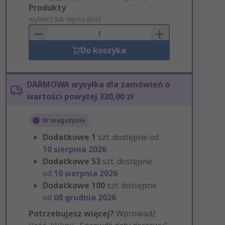
Add
Produkty
to
wybierz lub wpisz ilość
Basket
Do koszyka
DARMOWA wysyłka dla zamówień o
wartości powyżej 330,00 zł
W magazynie
Dodatkowe
1
szt. dostępne od
10 sierpnia 2026
Dodatkowe
53
szt. dostępne
od
10 sierpnia 2026
Dodatkowe
100
szt. dostępne
od
08 grudnia 2026
Potrzebujesz więcej?
Wprowadź