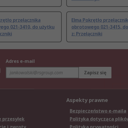
rętło przełącznika
Elma Pokrętło przełączni
ego 021-3410, do użytku
obrotowego 021-3415, do
czniki
z: Przełączniki
Adres e-mail
h
Zapisz się
Aspekty prawne
Bezpieczeństwo e-maila
e przesyłek
Polityka dotycząca plikó
je i zwroty
Polityka prywatności