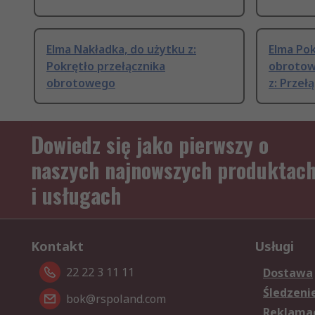
Elma Nakładka, do użytku z:
Elma Pok
Pokrętło przełącznika
obrotow
obrotowego
z: Przełą
Dowiedz się jako pierwszy o
naszych najnowszych produktac
i usługach
Kontakt
Usługi
22 22 3 11 11
Dostawa
Śledzeni
bok@rspoland.com
Reklamac