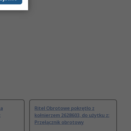
ka
Ritel Obrotowe pokrętło z
:
kołnierzem 2628603, do użytku z:
Przełącznik obrotowy