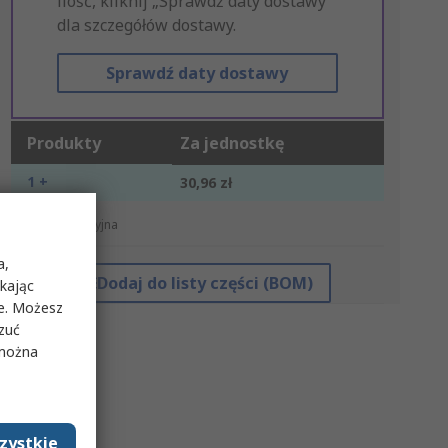
ilość, kliknij „Sprawdź daty dostawy”
dla szczegółów dostawy.
Sprawdź daty dostawy
Produkty
Za jednostkę
1 +
30,96 zł
*cena orientacyjna
a,
Dodaj do listy części (BOM)
ikając
ie. Możesz
rzuć
 można
zystkie