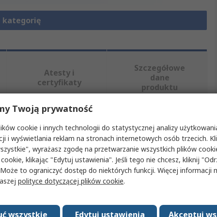
 kategorię
Szczegółowe
Atesty i
dane
certyfikaty
produktu
my Twoją prywatność
, wybierając jeden lub więcej atrybutów.
ków cookie i innych technologii do statystycznej analizy użytkowani
cji i wyświetlania reklam na stronach internetowych osób trzecich. Kl
Wartość
szystkie", wyrażasz zgodę na przetwarzanie wszystkich plików cook
 cookie, klikając "Edytuj ustawienia". Jeśli tego nie chcesz, kliknij "Od
Elma
 Może to ograniczyć dostęp do niektórych funkcji. Więcej informacji
naszej
polityce dotyczącej plików cookie
.
Obrotowe pokrętło z kołnierzem
Przełącznik obrotowy
ć wszystkie
Edytuj ustawienia
Akceptuj ws