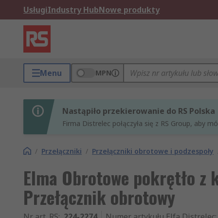
Usługi
Industry Hub
Nowe produkty
Menu
MPN
Nastąpiło przekierowanie do RS Polska
Firma Distrelec połączyła się z RS Group, aby m
/
Przełączniki
/
Przełączniki obrotowe i podzespoły
Elma Obrotowe pokrętło z k
Przełącznik obrotowy
Nr art. RS
:
224-2274
Numer artykułu Elfa Distrelec
: