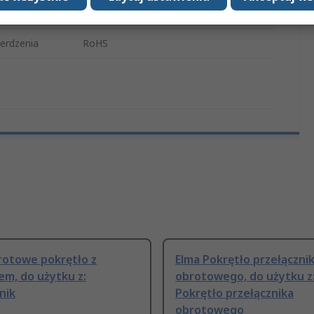
Czarny
erdzenia
RoHS
rotowe pokrętło z
Elma Pokrętło przełączni
em, do użytku z:
obrotowego, do użytku z
nik
Pokrętło przełącznika
obrotowego