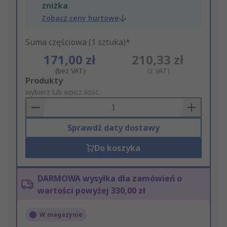
zniżka
Zobacz ceny hurtowe
Suma częściowa (1 sztuka)*
171,00 zł
210,33 zł
(bez VAT)
(z VAT)
Add
Produkty
to
wybierz lub wpisz ilość
Basket
Sprawdź daty dostawy
Do koszyka
DARMOWA wysyłka dla zamówień o
wartości powyżej 330,00 zł
W magazynie