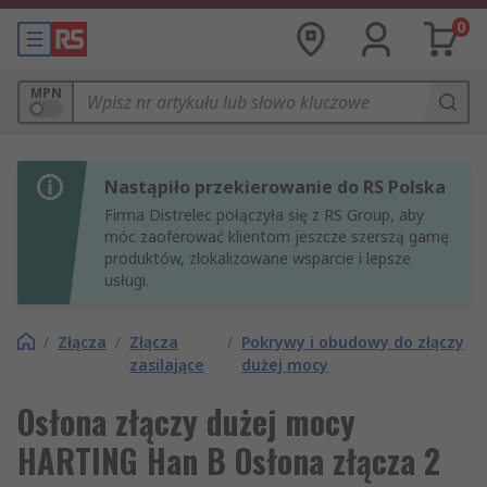
0
MPN
Nastąpiło przekierowanie do RS Polska
Firma Distrelec połączyła się z RS Group, aby
móc zaoferować klientom jeszcze szerszą gamę
produktów, zlokalizowane wsparcie i lepsze
usługi.
/
Złącza
/
Złącza
/
Pokrywy i obudowy do złączy
zasilające
dużej mocy
Osłona złączy dużej mocy
HARTING Han B Osłona złącza 2