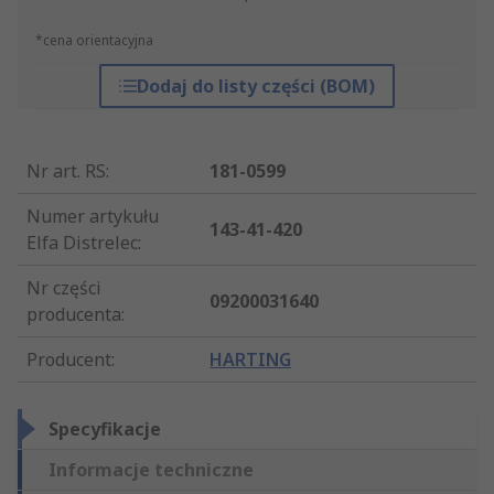
*cena orientacyjna
Dodaj do listy części (BOM)
Nr art. RS
:
181-0599
Numer artykułu
143-41-420
Elfa Distrelec
:
Nr części
09200031640
producenta
:
Producent
:
HARTING
Specyfikacje
Informacje techniczne