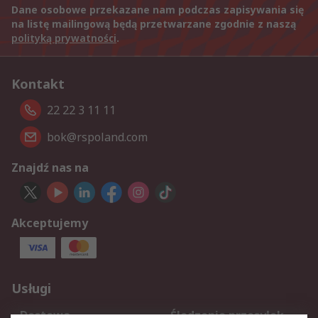
Dane osobowe przekazane nam podczas zapisywania się
na listę mailingową będą przetwarzane zgodnie z naszą
polityką prywatności
.
Kontakt
22 22 3 11 11
bok@rspoland.com
Znajdź nas na
Akceptujemy
Usługi
Dostawa
Śledzenie przesyłek