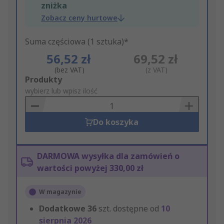
zniżka
Zobacz ceny hurtowe
Suma częściowa (1 sztuka)*
56,52 zł
69,52 zł
(bez VAT)
(z VAT)
Add
Produkty
to
wybierz lub wpisz ilość
Basket
Do koszyka
DARMOWA wysyłka dla zamówień o
wartości powyżej 330,00 zł
W magazynie
Dodatkowe
36
szt. dostępne od
10
sierpnia 2026