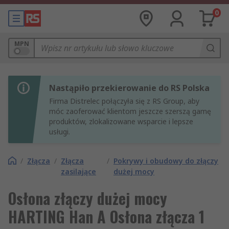
0
MPN
Nastąpiło przekierowanie do RS Polska
Firma Distrelec połączyła się z RS Group, aby
móc zaoferować klientom jeszcze szerszą gamę
produktów, zlokalizowane wsparcie i lepsze
usługi.
/
Złącza
/
Złącza
/
Pokrywy i obudowy do złączy
zasilające
dużej mocy
Osłona złączy dużej mocy
HARTING Han A Osłona złącza 1