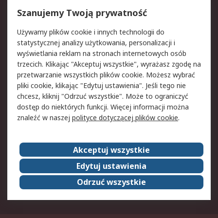
Reklamacje i zwroty
Rejestracja
Szanujemy Twoją prywatność
Pomoc
Używamy plików cookie i innych technologii do
statystycznej analizy użytkowania, personalizacji i
Aspekty prawne
wyświetlania reklam na stronach internetowych osób
trzecich. Klikając "Akceptuj wszystkie", wyrażasz zgodę na
Bezpieczeństwo e-
Polityka dotycząca
przetwarzanie wszystkich plików cookie. Możesz wybrać
maila
plików cookie
pliki cookie, klikając "Edytuj ustawienia". Jeśli tego nie
Polityka prywatności
Użytkowanie witryny
chcesz, kliknij "Odrzuć wszystkie". Może to ograniczyć
Zastrzeżenia prawne
Warunki Sprzedaży
dostęp do niektórych funkcji. Więcej informacji można
znaleźć w naszej
polityce dotyczącej plików cookie
.
O firmie RS
Akceptuj wszystkie
Grupa RS
Kontakt
O firmie RS
RS na świecie
Edytuj ustawienia
Kariera
Nagrody dla RS
Odrzuć wszystkie
ESG