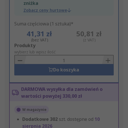
zniżka
Zobacz ceny hurtowe
Suma częściowa (1 sztuka)*
41,31 zł
50,81 zł
(bez VAT)
(z VAT)
Add
Produkty
to
wybierz lub wpisz ilość
Basket
Do koszyka
DARMOWA wysyłka dla zamówień o
wartości powyżej 330,00 zł
W magazynie
Dodatkowe
302
szt. dostępne od
10
sierpnia 2026