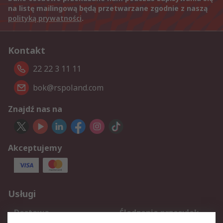
na listę mailingową będą przetwarzane zgodnie z naszą
polityką prywatności
.
Kontakt
22 22 3 11 11
bok@rspoland.com
Znajdź nas na
Akceptujemy
Usługi
Dostawa
Śledzenie przesyłek