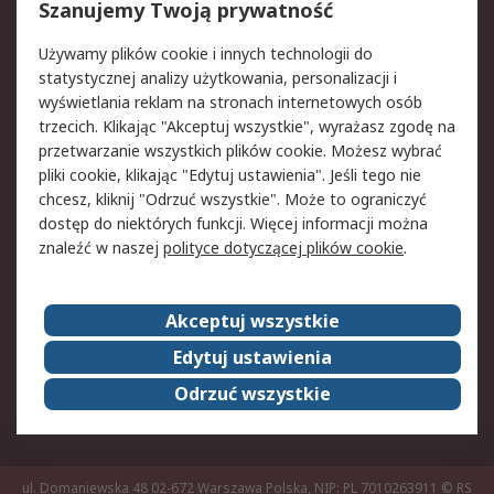
Reklamacje i zwroty
Rejestracja
Szanujemy Twoją prywatność
Pomoc
Używamy plików cookie i innych technologii do
statystycznej analizy użytkowania, personalizacji i
Aspekty prawne
wyświetlania reklam na stronach internetowych osób
trzecich. Klikając "Akceptuj wszystkie", wyrażasz zgodę na
Bezpieczeństwo e-
Polityka dotycząca
przetwarzanie wszystkich plików cookie. Możesz wybrać
maila
plików cookie
pliki cookie, klikając "Edytuj ustawienia". Jeśli tego nie
Polityka prywatności
Użytkowanie witryny
chcesz, kliknij "Odrzuć wszystkie". Może to ograniczyć
Zastrzeżenia prawne
Warunki Sprzedaży
dostęp do niektórych funkcji. Więcej informacji można
znaleźć w naszej
polityce dotyczącej plików cookie
.
O firmie RS
Akceptuj wszystkie
Grupa RS
Kontakt
O firmie RS
RS na świecie
Edytuj ustawienia
Kariera
Nagrody dla RS
Odrzuć wszystkie
ESG
ul. Domaniewska 48 02-672 Warszawa Polska, NIP: PL 7010263911
© RS