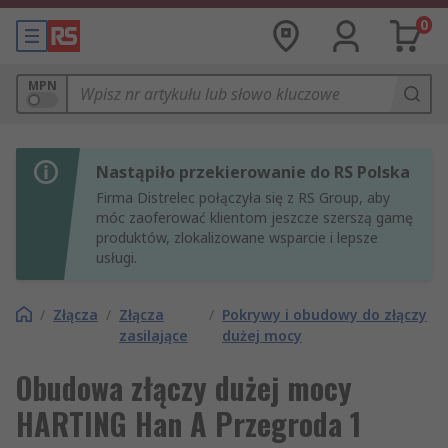
0
MPN
Nastąpiło przekierowanie do RS Polska
Firma Distrelec połączyła się z RS Group, aby
móc zaoferować klientom jeszcze szerszą gamę
produktów, zlokalizowane wsparcie i lepsze
usługi.
/
Złącza
/
Złącza
/
Pokrywy i obudowy do złączy
zasilające
dużej mocy
Obudowa złączy dużej mocy
HARTING Han A Przegroda 1