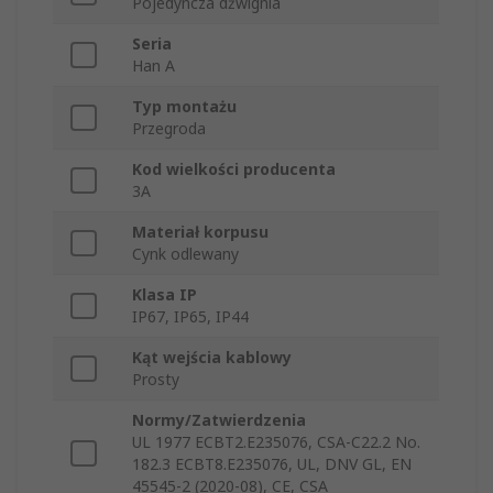
Pojedyncza dźwignia
Seria
Han A
Typ montażu
Przegroda
Kod wielkości producenta
3A
Materiał korpusu
Cynk odlewany
Klasa IP
IP67, IP65, IP44
Kąt wejścia kablowy
Prosty
Normy/Zatwierdzenia
UL 1977 ECBT2.E235076, CSA-C22.2 No.
182.3 ECBT8.E235076, UL, DNV GL, EN
45545-2 (2020-08), CE, CSA