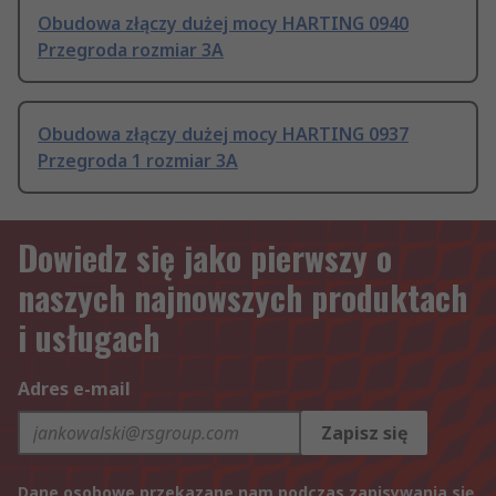
Obudowa złączy dużej mocy HARTING 0940
Przegroda rozmiar 3A
Obudowa złączy dużej mocy HARTING 0937
Przegroda 1 rozmiar 3A
Dowiedz się jako pierwszy o
naszych najnowszych produktach
i usługach
Adres e-mail
Zapisz się
Dane osobowe przekazane nam podczas zapisywania się