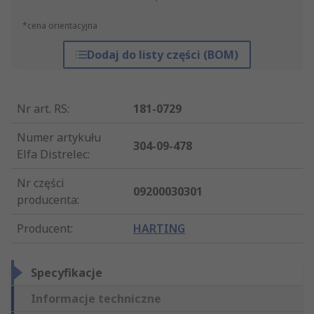
*cena orientacyjna
Dodaj do listy części (BOM)
Nr art. RS
:
181-0729
Numer artykułu
304-09-478
Elfa Distrelec
:
Nr części
09200030301
producenta
:
Producent
:
HARTING
Specyfikacje
Informacje techniczne