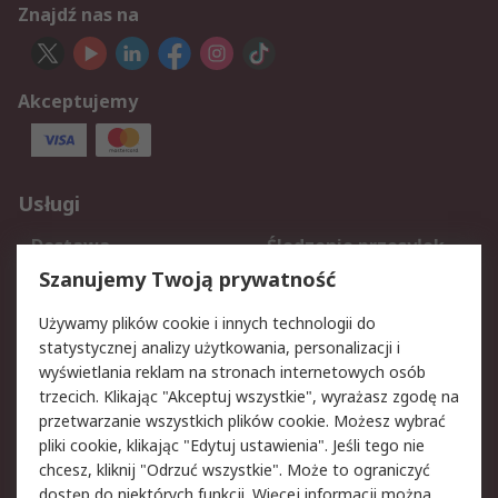
Znajdź nas na
Akceptujemy
Usługi
Dostawa
Śledzenie przesyłek
Reklamacje i zwroty
Rejestracja
Szanujemy Twoją prywatność
Pomoc
Używamy plików cookie i innych technologii do
statystycznej analizy użytkowania, personalizacji i
Aspekty prawne
wyświetlania reklam na stronach internetowych osób
trzecich. Klikając "Akceptuj wszystkie", wyrażasz zgodę na
Bezpieczeństwo e-
Polityka dotycząca
przetwarzanie wszystkich plików cookie. Możesz wybrać
maila
plików cookie
pliki cookie, klikając "Edytuj ustawienia". Jeśli tego nie
Polityka prywatności
Użytkowanie witryny
chcesz, kliknij "Odrzuć wszystkie". Może to ograniczyć
Zastrzeżenia prawne
Warunki Sprzedaży
dostęp do niektórych funkcji. Więcej informacji można