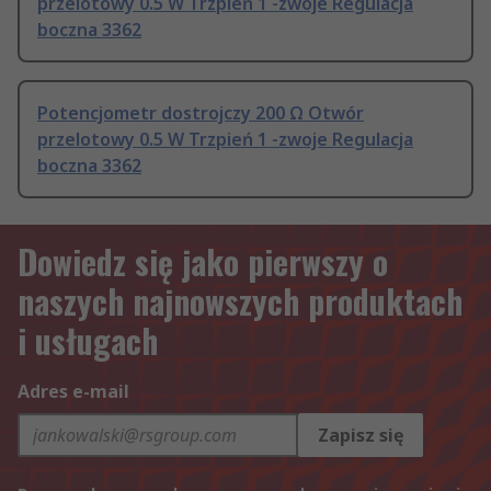
przelotowy 0.5 W Trzpień 1 -zwoje Regulacja
boczna 3362
Potencjometr dostrojczy 200 Ω Otwór
przelotowy 0.5 W Trzpień 1 -zwoje Regulacja
boczna 3362
Dowiedz się jako pierwszy o
naszych najnowszych produktach
i usługach
Adres e-mail
Zapisz się