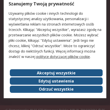
Reklamacje i zwroty
Rejestracja
Szanujemy Twoją prywatność
Pomoc
Używamy plików cookie i innych technologii do
statystycznej analizy użytkowania, personalizacji i
Aspekty prawne
wyświetlania reklam na stronach internetowych osób
trzecich. Klikając "Akceptuj wszystkie", wyrażasz zgodę na
Bezpieczeństwo e-
Polityka dotycząca
przetwarzanie wszystkich plików cookie. Możesz wybrać
maila
plików cookie
pliki cookie, klikając "Edytuj ustawienia". Jeśli tego nie
Polityka prywatności
Użytkowanie witryny
chcesz, kliknij "Odrzuć wszystkie". Może to ograniczyć
Zastrzeżenia prawne
Warunki Sprzedaży
dostęp do niektórych funkcji. Więcej informacji można
znaleźć w naszej
polityce dotyczącej plików cookie
.
O firmie RS
Akceptuj wszystkie
Grupa RS
Kontakt
O firmie RS
RS na świecie
Edytuj ustawienia
Kariera
Nagrody dla RS
Odrzuć wszystkie
ESG