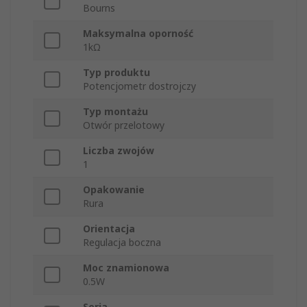
Bourns
Maksymalna oporność
1kΩ
Typ produktu
Potencjometr dostrojczy
Typ montażu
Otwór przelotowy
Liczba zwojów
1
Opakowanie
Rura
Orientacja
Regulacja boczna
Moc znamionowa
0.5W
Seria