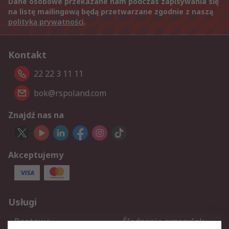
Dane osobowe przekazane nam podczas zapisywania się
na listę mailingową będą przetwarzane zgodnie z naszą
polityką prywatności
.
Kontakt
22 22 3 11 11
bok@rspoland.com
Znajdź nas na
Akceptujemy
Usługi
Dostawa
Śledzenie przesyłek