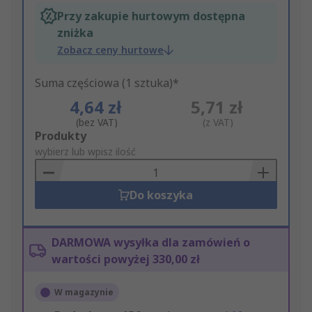
Przy zakupie hurtowym dostępna
zniżka
Zobacz ceny hurtowe
Suma częściowa (1 sztuka)*
4,64 zł
5,71 zł
(bez VAT)
(z VAT)
Add
Produkty
to
wybierz lub wpisz ilość
Basket
Do koszyka
DARMOWA wysyłka dla zamówień o
wartości powyżej 330,00 zł
W magazynie