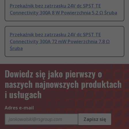
Przekaźnik bez zatrzasku 24V dc SPST TE
Connectivity 300A 8 W Powierzchnia 5.2 Ω Śruba
Przekaźnik bez zatrzasku 24V dc SPST TE
Connectivity 300A 72 mW Powierzchnia 7.8 Ω
Śruba
Dowiedz się jako pierwszy o
naszych najnowszych produktach
i usługach
Adres e-mail
Zapisz się