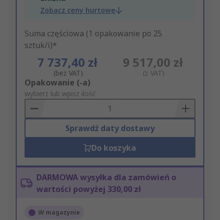
Zobacz ceny hurtowe
Suma częściowa (1 opakowanie po 25
sztuk/i)*
7 737,40 zł
9 517,00 zł
(bez VAT)
(z VAT)
Add
Opakowanie (-a)
to
wybierz lub wpisz ilość
Basket
Sprawdź daty dostawy
Do koszyka
DARMOWA wysyłka dla zamówień o
wartości powyżej 330,00 zł
W magazynie