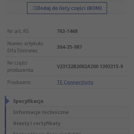
Dodaj do listy części (BOM)
Nr art. RS
:
763-1468
Numer artykułu
304-35-987
Elfa Distrelec
:
Nr części
V23132B2002A200 1393315-9
producenta
:
Producent
:
TE Connectivity
Specyfikacje
Informacje techniczne
Atesty i certyfikaty