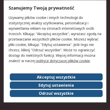
Dostawa
Śledzenie przesyłek
Reklamacje i zwroty
Rejestracja
Szanujemy Twoją prywatność
Pomoc
Używamy plików cookie i innych technologii do
statystycznej analizy użytkowania, personalizacji i
Aspekty prawne
wyświetlania reklam na stronach internetowych osób
trzecich. Klikając "Akceptuj wszystkie", wyrażasz zgodę na
Bezpieczeństwo e-
Polityka dotycząca
przetwarzanie wszystkich plików cookie. Możesz wybrać
maila
plików cookie
pliki cookie, klikając "Edytuj ustawienia". Jeśli tego nie
Polityka prywatności
Użytkowanie witryny
chcesz, kliknij "Odrzuć wszystkie". Może to ograniczyć
Zastrzeżenia prawne
Warunki Sprzedaży
dostęp do niektórych funkcji. Więcej informacji można
znaleźć w naszej
polityce dotyczącej plików cookie
.
O firmie RS
Akceptuj wszystkie
Grupa RS
Kontakt
O firmie RS
RS na świecie
Edytuj ustawienia
Kariera
Nagrody dla RS
Odrzuć wszystkie
ESG