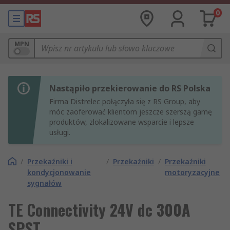
0
MPN
Nastąpiło przekierowanie do RS Polska
Firma Distrelec połączyła się z RS Group, aby
móc zaoferować klientom jeszcze szerszą gamę
produktów, zlokalizowane wsparcie i lepsze
usługi.
/
Przekaźniki i
/
Przekaźniki
/
Przekaźniki
kondycjonowanie
motoryzacyjne
sygnałów
TE Connectivity 24V dc 300A
SPST