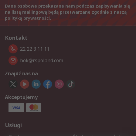
Dane osobowe przekazane nam podczas zapisywania się
na listę mailingową będą przetwarzane zgodnie z naszą
polityką prywatności
.
Kontakt
22 22 3 11 11
bok@rspoland.com
Znajdź nas na
Akceptujemy
Usługi