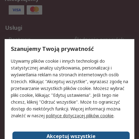
Usługi
Dostawa
Śledzenie przesyłek
Reklamacje i zwroty
Rejestracja
Szanujemy Twoją prywatność
Pomoc
Używamy plików cookie i innych technologii do
statystycznej analizy użytkowania, personalizacji i
Aspekty prawne
wyświetlania reklam na stronach internetowych osób
trzecich. Klikając "Akceptuj wszystkie", wyrażasz zgodę na
Bezpieczeństwo e-
Polityka dotycząca
przetwarzanie wszystkich plików cookie. Możesz wybrać
maila
plików cookie
pliki cookie, klikając "Edytuj ustawienia". Jeśli tego nie
Polityka prywatności
Użytkowanie witryny
chcesz, kliknij "Odrzuć wszystkie". Może to ograniczyć
Zastrzeżenia prawne
Warunki Sprzedaży
dostęp do niektórych funkcji. Więcej informacji można
znaleźć w naszej
polityce dotyczącej plików cookie
.
O firmie RS
Akceptuj wszystkie
Grupa RS
Kontakt