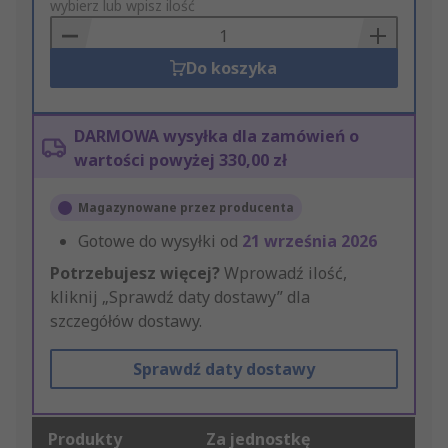
to
wybierz lub wpisz ilość
Basket
Do koszyka
DARMOWA wysyłka dla zamówień o
wartości powyżej 330,00 zł
Magazynowane przez producenta
Gotowe do wysyłki od
21 września 2026
Potrzebujesz więcej?
Wprowadź ilość,
kliknij „Sprawdź daty dostawy” dla
szczegółów dostawy.
Sprawdź daty dostawy
Produkty
Za jednostkę