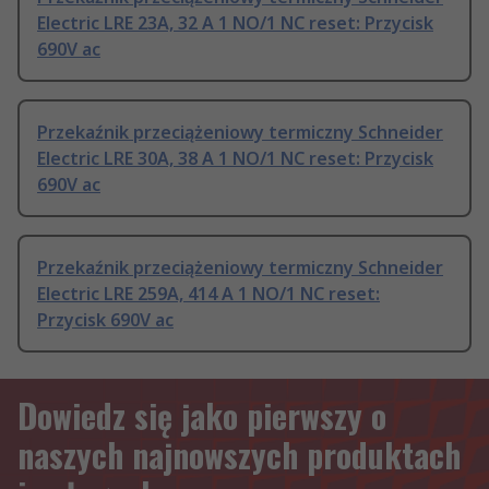
Electric LRE 23A, 32 A 1 NO/1 NC reset: Przycisk
690V ac
Przekaźnik przeciążeniowy termiczny Schneider
Electric LRE 30A, 38 A 1 NO/1 NC reset: Przycisk
690V ac
Przekaźnik przeciążeniowy termiczny Schneider
Electric LRE 259A, 414 A 1 NO/1 NC reset:
Przycisk 690V ac
Dowiedz się jako pierwszy o
naszych najnowszych produktach