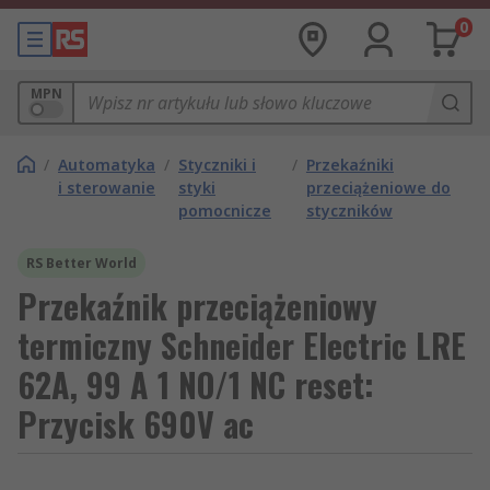
0
MPN
/
Automatyka
/
Styczniki i
/
Przekaźniki
i sterowanie
styki
przeciążeniowe do
pomocnicze
styczników
RS Better World
Przekaźnik przeciążeniowy
termiczny Schneider Electric LRE
62A, 99 A 1 NO/1 NC reset:
Przycisk 690V ac