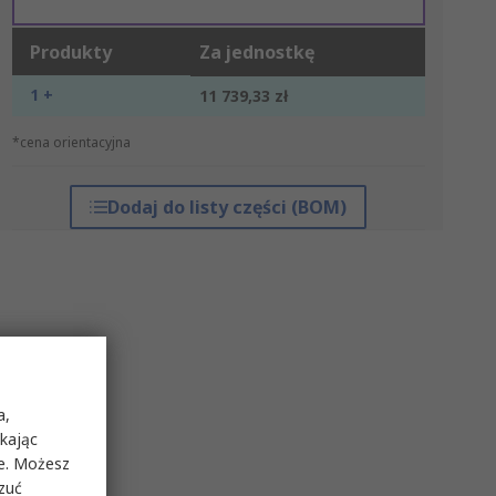
Produkty
Za jednostkę
1 +
11 739,33 zł
*cena orientacyjna
Dodaj do listy części (BOM)
a,
ikając
ie. Możesz
rzuć