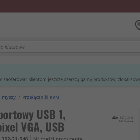
óc zaoferować klientom jeszcze szerszą gamę produktów, zlokalizowan
i myszy
/
Przełączniki KVM
portowy USB 1,
pixel VGA, USB
302-31-546
Nr części producenta
: