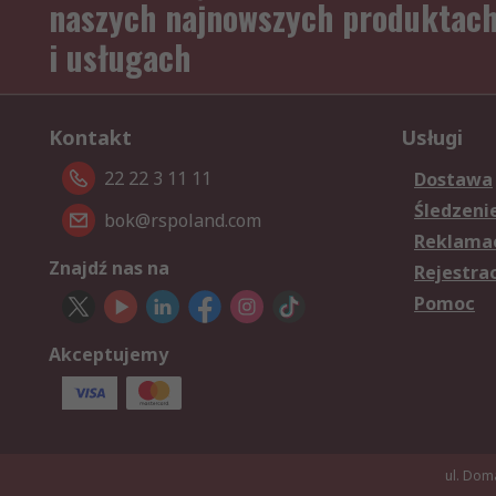
naszych najnowszych produktac
i usługach
Kontakt
Usługi
22 22 3 11 11
Dostawa
Śledzeni
bok@rspoland.com
Reklamac
Znajdź nas na
Rejestra
Pomoc
Akceptujemy
ul. Dom