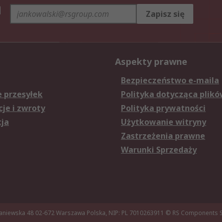
h
Zapisz się
Aspekty prawne
Bezpieczeństwo e-maila
e przesyłek
Polityka dotycząca plikó
je i zwroty
Polityka prywatności
cja
Użytkowanie witryny
Zastrzeżenia prawne
Warunki Sprzedaży
aniewska 48 02-672 Warszawa Polska, NIP: PL 7010263911
© RS Components Sp