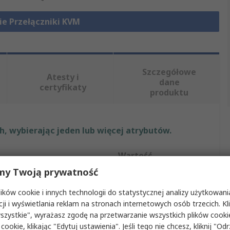
ie Przełączniki KVM
Szczegółowe
Atesty i
dane
certyfikaty
produktu
, wybierając jeden lub więcej atrybutów.
Wartość
my Twoją prywatność
StarTech.com
ków cookie i innych technologii do statystycznej analizy użytkowani
tu
Konsola
cji i wyświetlania reklam na stronach internetowych osób trzecich. Kl
szystkie", wyrażasz zgodę na przetwarzanie wszystkich plików cook
enia wideo
VGA, USB
 cookie, klikając "Edytuj ustawienia". Jeśli tego nie chcesz, kliknij "Od