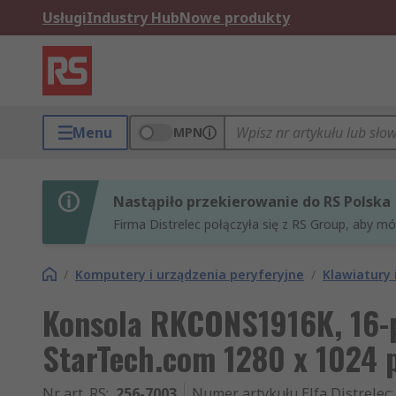
Usługi
Industry Hub
Nowe produkty
Menu
MPN
Nastąpiło przekierowanie do RS Polska
Firma Distrelec połączyła się z RS Group, aby m
/
Komputery i urządzenia peryferyjne
/
Klawiatury 
Konsola RKCONS1916K, 16-
StarTech.com 1280 x 1024 
Nr art. RS
:
256-7003
Numer artykułu Elfa Distrelec
: