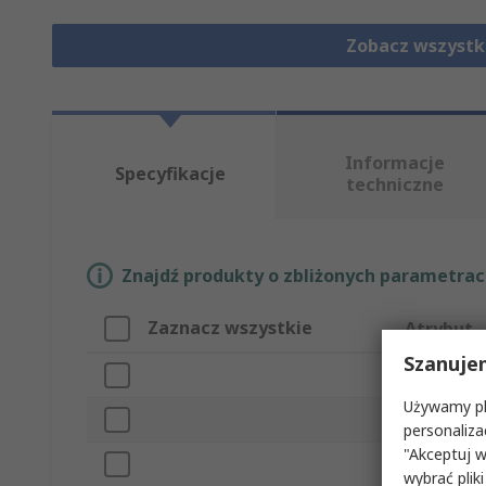
Zobacz wszystk
Informacje
Specyfikacje
techniczne
Znajdź produkty o zbliżonych parametrach
Zaznacz wszystkie
Atrybut
Szanuje
Marka
Używamy pli
Typ produk
personaliza
"Akceptuj w
Typ połącz
wybrać pliki