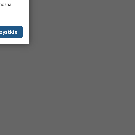
 można
zystkie