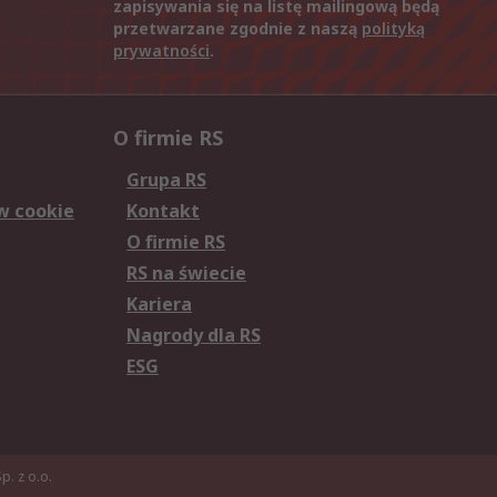
zapisywania się na listę mailingową będą
przetwarzane zgodnie z naszą
polityką
prywatności
.
O firmie RS
Grupa RS
w cookie
Kontakt
O firmie RS
RS na świecie
Kariera
Nagrody dla RS
ESG
. z o.o.