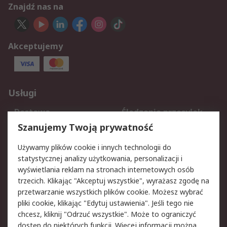
Znajdź nas na
Akceptujemy
Usługi
Dostawa
Śledzenie przesyłek
Reklamacje i zwroty
Rejestracja
Szanujemy Twoją prywatność
Pomoc
Używamy plików cookie i innych technologii do
statystycznej analizy użytkowania, personalizacji i
Aspekty prawne
wyświetlania reklam na stronach internetowych osób
trzecich. Klikając "Akceptuj wszystkie", wyrażasz zgodę na
Bezpieczeństwo e-
Polityka dotycząca
przetwarzanie wszystkich plików cookie. Możesz wybrać
maila
plików cookie
pliki cookie, klikając "Edytuj ustawienia". Jeśli tego nie
Polityka prywatności
Użytkowanie witryny
chcesz, kliknij "Odrzuć wszystkie". Może to ograniczyć
Zastrzeżenia prawne
Warunki Sprzedaży
dostęp do niektórych funkcji. Więcej informacji można