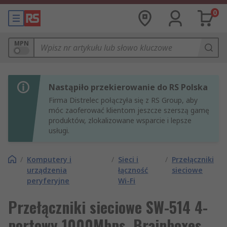
0
MPN
Nastąpiło przekierowanie do RS Polska
Firma Distrelec połączyła się z RS Group, aby
móc zaoferować klientom jeszcze szerszą gamę
produktów, zlokalizowane wsparcie i lepsze
usługi.
/
Komputery i
/
Sieci i
/
Przełączniki
urządzenia
łączność
sieciowe
peryferyjne
Wi-Fi
Przełączniki sieciowe SW-514 4-
portowy 1000Mbps, Brainboxes