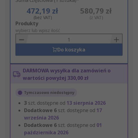
Suma częściowa (1 sztuka)*
472,19 zł
580,79 zł
(bez VAT)
(z VAT)
Add
Produkty
to
wybierz lub wpisz ilość
Basket
Do koszyka
DARMOWA wysyłka dla zamówień o
wartości powyżej 330,00 zł
Tymczasowo niedostępny
3
szt. dostępne od
13 sierpnia 2026
Dodatkowe
6
szt. dostępne od
17
września 2026
Dodatkowe
6
szt. dostępne od
01
października 2026