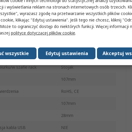
ków cookie i innych technologii do statystycznej analizy użytkowani
tu
Przełącznik Ethernet
cji i wyświetlania reklam na stronach internetowych osób trzecich. Kl
szystkie", wyrażasz zgodę na przetwarzanie wszystkich plików cook
ów
5
 cookie, klikając "Edytuj ustawienia". Jeśli tego nie chcesz, kliknij "Od
 Może to ograniczyć dostęp do niektórych funkcji. Więcej informacji
znika
Bez zarządzania
naszej
polityce dotyczącej plików cookie
.
ci
100Mbps
ć wszystkie
Edytuj ustawienia
Akceptuj ws
ów RJ-45
5
iurku/w szafie rack
Stojak
107mm
ierdzenia
RoHS, CE
107mm
28mm
sja kabla USB
NIE