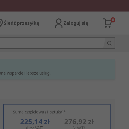
0
Śledź przesyłkę
Zaloguj się
e wsparcie i lepsze usługi.
Suma częściowa (1 sztuka)*
225,14 zł
276,92 zł
(bez VAT)
(z VAT)