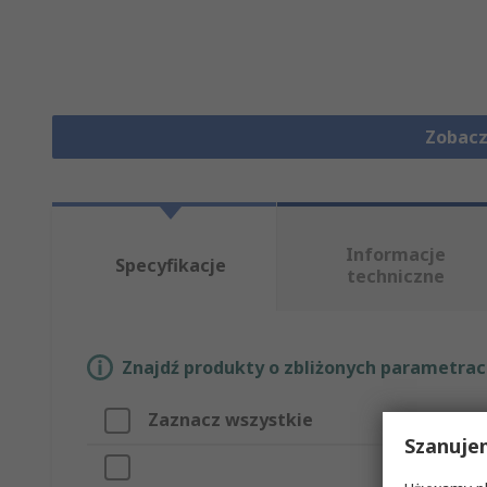
Zobacz
Informacje
Specyfikacje
techniczne
Znajdź produkty o zbliżonych parametrach
Zaznacz wszystkie
Atrybut
Szanuje
Marka