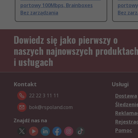
portowy 100Mbps, Brainboxes
portowy
Bez zarządzania
Bez zarz
Dowiedz się jako pierwszy o
naszych najnowszych produktac
i usługach
Kontakt
Usługi
22 22 3 11 11
Dostawa
Śledzeni
bok@rspoland.com
Reklamac
Znajdź nas na
Rejestra
Pomoc