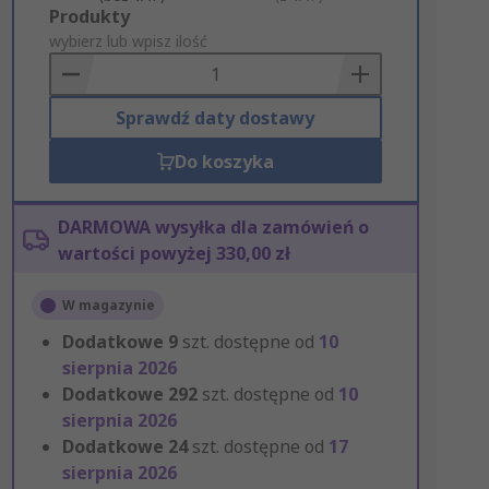
Add
Produkty
to
wybierz lub wpisz ilość
Basket
Sprawdź daty dostawy
Do koszyka
DARMOWA wysyłka dla zamówień o
wartości powyżej 330,00 zł
W magazynie
Dodatkowe
9
szt. dostępne od
10
sierpnia 2026
Dodatkowe
292
szt. dostępne od
10
sierpnia 2026
Dodatkowe
24
szt. dostępne od
17
sierpnia 2026