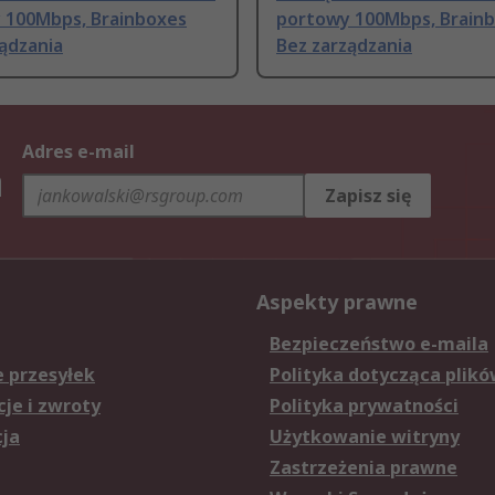
 100Mbps, Brainboxes
portowy 100Mbps, Brain
ądzania
Bez zarządzania
Adres e-mail
h
Zapisz się
Aspekty prawne
Bezpieczeństwo e-maila
e przesyłek
Polityka dotycząca plikó
je i zwroty
Polityka prywatności
cja
Użytkowanie witryny
Zastrzeżenia prawne