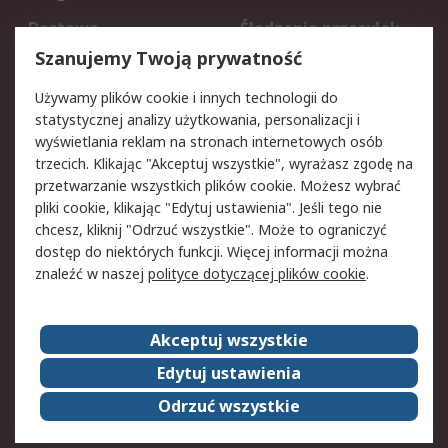
Dostawa
Śledzenie przesyłek
Reklamacje i zwroty
Rejestracja
Szanujemy Twoją prywatność
Pomoc
Używamy plików cookie i innych technologii do
statystycznej analizy użytkowania, personalizacji i
Aspekty prawne
wyświetlania reklam na stronach internetowych osób
trzecich. Klikając "Akceptuj wszystkie", wyrażasz zgodę na
Bezpieczeństwo e-
Polityka dotycząca
przetwarzanie wszystkich plików cookie. Możesz wybrać
maila
plików cookie
pliki cookie, klikając "Edytuj ustawienia". Jeśli tego nie
Polityka prywatności
Użytkowanie witryny
chcesz, kliknij "Odrzuć wszystkie". Może to ograniczyć
Zastrzeżenia prawne
Warunki Sprzedaży
dostęp do niektórych funkcji. Więcej informacji można
znaleźć w naszej
polityce dotyczącej plików cookie
.
O firmie RS
Akceptuj wszystkie
Grupa RS
Kontakt
O firmie RS
RS na świecie
Edytuj ustawienia
Kariera
Nagrody dla RS
Odrzuć wszystkie
ESG