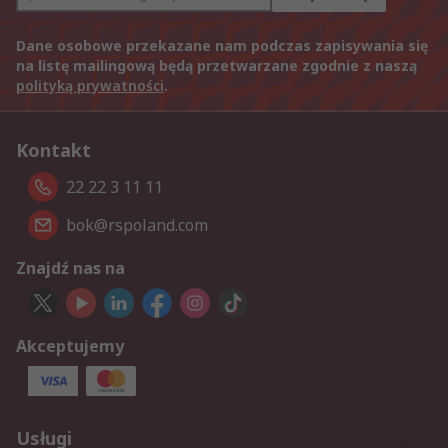
Dane osobowe przekazane nam podczas zapisywania się
na listę mailingową będą przetwarzane zgodnie z naszą
polityką prywatności
.
Kontakt
22 22 3 11 11
bok@rspoland.com
Znajdź nas na
Akceptujemy
Usługi