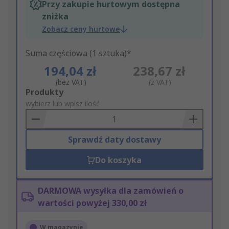
Przy zakupie hurtowym dostępna
zniżka
Zobacz ceny hurtowe
Suma częściowa (1 sztuka)*
194,04 zł
238,67 zł
(bez VAT)
(z VAT)
Add
Produkty
to
wybierz lub wpisz ilość
Basket
Sprawdź daty dostawy
Do koszyka
DARMOWA wysyłka dla zamówień o
wartości powyżej 330,00 zł
W magazynie