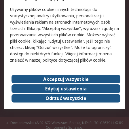
Pomoc
Używamy plików cookie i innych technologii do
statystycznej analizy użytkowania, personalizacji i
Aspekty prawne
wyświetlania reklam na stronach internetowych osób
trzecich. Klikając "Akceptuj wszystkie", wyrażasz zgodę na
Bezpieczeństwo e-
Polityka dotycząca
przetwarzanie wszystkich plików cookie. Możesz wybrać
maila
plików cookie
pliki cookie, klikając "Edytuj ustawienia". Jeśli tego nie
Polityka prywatności
Użytkowanie witryny
chcesz, kliknij "Odrzuć wszystkie". Może to ograniczyć
Zastrzeżenia prawne
Warunki Sprzedaży
dostęp do niektórych funkcji. Więcej informacji można
znaleźć w naszej
polityce dotyczącej plików cookie
.
O firmie RS
Akceptuj wszystkie
Grupa RS
Kontakt
O firmie RS
RS na świecie
Edytuj ustawienia
Kariera
Nagrody dla RS
Odrzuć wszystkie
ESG
ul. Domaniewska 48 02-672 Warszawa Polska, NIP: PL 7010263911
© RS
Components Sp. z o.o.