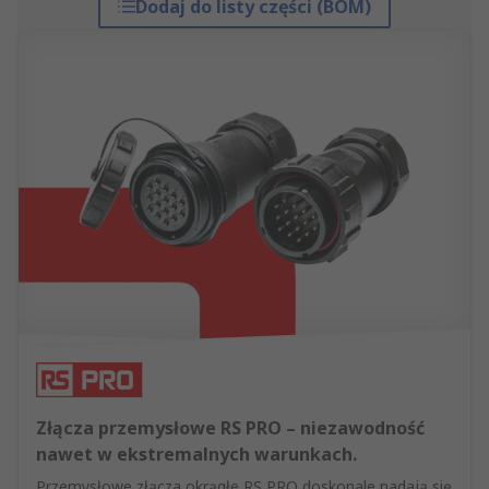
Dodaj do listy części (BOM)
Złącza przemysłowe RS PRO – niezawodność
nawet w ekstremalnych warunkach.
Przemysłowe złącza okrągłe RS PRO doskonale nadają się