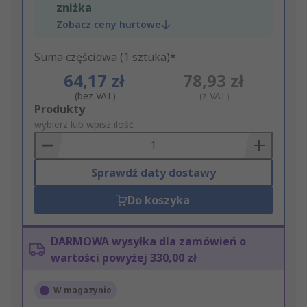
zniżka
Zobacz ceny hurtowe
Suma częściowa (1 sztuka)*
64,17 zł
78,93 zł
(bez VAT)
(z VAT)
Add
Produkty
to
wybierz lub wpisz ilość
Basket
Sprawdź daty dostawy
Do koszyka
DARMOWA wysyłka dla zamówień o
wartości powyżej 330,00 zł
W magazynie