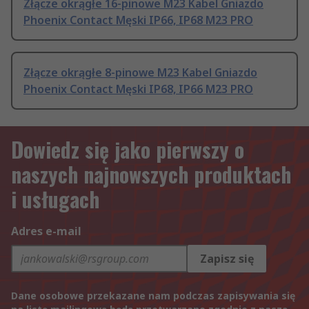
Złącze okrągłe 16-pinowe M23 Kabel Gniazdo
Phoenix Contact Męski IP66, IP68 M23 PRO
Złącze okrągłe 8-pinowe M23 Kabel Gniazdo
Phoenix Contact Męski IP68, IP66 M23 PRO
Dowiedz się jako pierwszy o
naszych najnowszych produktach
i usługach
Adres e-mail
Zapisz się
Dane osobowe przekazane nam podczas zapisywania się