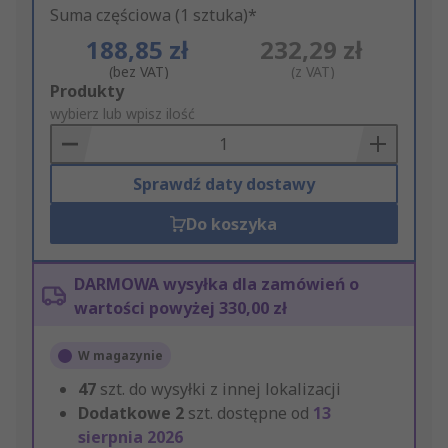
Suma częściowa (1 sztuka)*
188,85 zł
232,29 zł
(bez VAT)
(z VAT)
Add
Produkty
to
wybierz lub wpisz ilość
Basket
Sprawdź daty dostawy
Do koszyka
DARMOWA wysyłka dla zamówień o
wartości powyżej 330,00 zł
W magazynie
47
szt. do wysyłki z innej lokalizacji
Dodatkowe
2
szt. dostępne od
13
sierpnia 2026