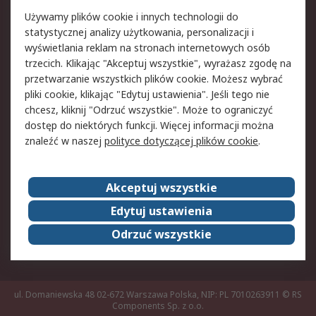
Pomoc
Używamy plików cookie i innych technologii do
statystycznej analizy użytkowania, personalizacji i
Aspekty prawne
wyświetlania reklam na stronach internetowych osób
trzecich. Klikając "Akceptuj wszystkie", wyrażasz zgodę na
Bezpieczeństwo e-
Polityka dotycząca
przetwarzanie wszystkich plików cookie. Możesz wybrać
maila
plików cookie
pliki cookie, klikając "Edytuj ustawienia". Jeśli tego nie
Polityka prywatności
Użytkowanie witryny
chcesz, kliknij "Odrzuć wszystkie". Może to ograniczyć
Zastrzeżenia prawne
Warunki Sprzedaży
dostęp do niektórych funkcji. Więcej informacji można
znaleźć w naszej
polityce dotyczącej plików cookie
.
O firmie RS
Akceptuj wszystkie
Grupa RS
Kontakt
O firmie RS
RS na świecie
Edytuj ustawienia
Kariera
Nagrody dla RS
Odrzuć wszystkie
ESG
ul. Domaniewska 48 02-672 Warszawa Polska, NIP: PL 7010263911
© RS
Components Sp. z o.o.