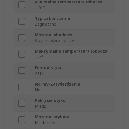
Minimalna temperatura robocza
-40°C
Typ zakończenia
Zagniatane
Materiał obudowy
Stop miedzi z cynkiem
Maksymalna temperatura robocza
125°C
Format styku
4+FE
Normy/Zatwierdzenia
No
Pokrycie styku
Miedź
Materiał styków
Miedź i nikiel