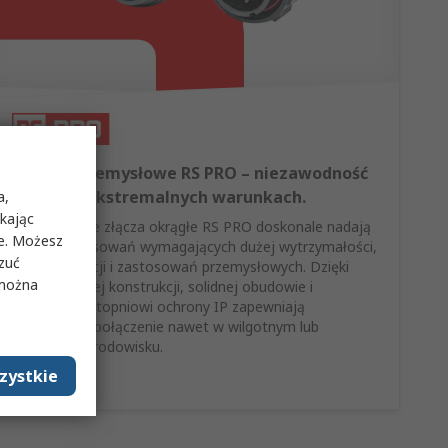
Złącza przemysłowe RS PRO – niezawodność
nawet w ekstremalnych warunkach.
a,
ikając
Przemysłowe złącza okrągłe RS PRO doskonale nadają
ie. Możesz
się do zastosowań wymagających dużej wytrzymałości,
rzuć
automatyzacji i zastosowań przemysłowych. Dzięki
 można
wielostykowej konstrukcji, solidnej obudowie i
wysokiemu stopniowi ochrony IP zapewniają
niezawodne połączenie nawet w wilgotnym lub
zapylonym środowisku.
zystkie
Kup teraz