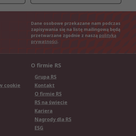
Dane osobowe przekazane nam podczas
zapisywania się na listę mailingową będą
przetwarzane zgodnie z naszą
polityką
prywatności
.
O firmie RS
Grupa RS
w cookie
Kontakt
O firmie RS
RS na świecie
Kariera
Nagrody dla RS
ESG