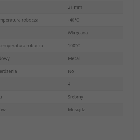
i
21 mm
mperatura robocza
-40°C
Wkręcana
temperatura robocza
100°C
udowy
Metal
erdzenia
No
4
u
Srebrny
ków
Mosiądz