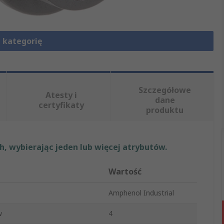
 kategorię
Szczegółowe
Atesty i
dane
certyfikaty
produktu
, wybierając jeden lub więcej atrybutów.
Wartość
Amphenol Industrial
w
4