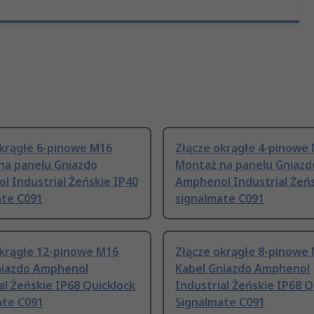
okrągłe 6-pinowe M16
Złącze okrągłe 4-pinowe
na panelu Gniazdo
Montaż na panelu Gniazd
 Industrial Żeńskie IP40
Amphenol Industrial Żeńs
ate C091
signalmate C091
okrągłe 12-pinowe M16
Złącze okrągłe 8-pinowe
niazdo Amphenol
Kabel Gniazdo Amphenol
al Żeńskie IP68 Quicklock
Industrial Żeńskie IP68 Q
ate C091
Signalmate C091