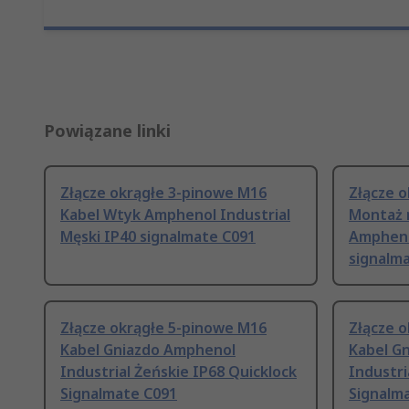
Powiązane linki
Złącze okrągłe 3-pinowe M16
Złącze 
Kabel Wtyk Amphenol Industrial
Montaż 
Męski IP40 signalmate C091
Amphenol
signalm
Złącze okrągłe 5-pinowe M16
Złącze 
Kabel Gniazdo Amphenol
Kabel G
Industrial Żeńskie IP68 Quicklock
Industri
Signalmate C091
Signalm