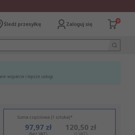
0
Śledź przesyłkę
Zaloguj się
e wsparcie i lepsze usługi.
Suma częściowa (1 sztuka)*
97,97 zł
120,50 zł
(bez VAT)
(z VAT)