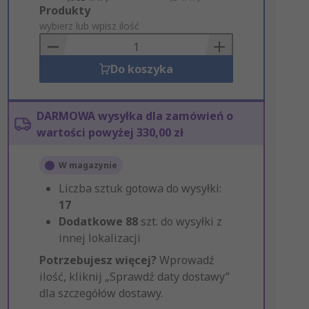
Add
Produkty
to
wybierz lub wpisz ilość
Basket
Do koszyka
DARMOWA wysyłka dla zamówień o
wartości powyżej 330,00 zł
W magazynie
Liczba sztuk gotowa do wysyłki:
17
Dodatkowe
88
szt. do wysyłki z
innej lokalizacji
Potrzebujesz więcej?
Wprowadź
ilość, kliknij „Sprawdź daty dostawy”
dla szczegółów dostawy.