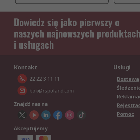
Dowiedz się jako pierwszy o
naszych najnowszych produktac
i usługach
Kontakt
Usługi
22 22 3 11 11
Dostawa
Śledzeni
bok@rspoland.com
Reklamac
Znajdź nas na
Rejestra
Pomoc
Akceptujemy