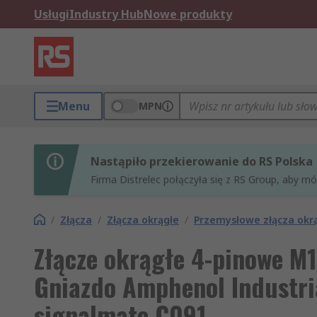
Usługi
Industry Hub
Nowe produkty
Menu
MPN
Nastąpiło przekierowanie do RS Polska
Firma Distrelec połączyła się z RS Group, aby m
/
Złącza
/
Złącza okrągłe
/
Przemysłowe złącza okr
Złącze okrągłe 4-pinowe M
Gniazdo Amphenol Industri
signalmate C091