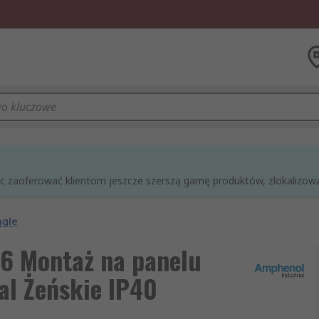
óc zaoferować klientom jeszcze szerszą gamę produktów, zlokalizowan
ągłe
16 Montaż na panelu
al Żeńskie IP40