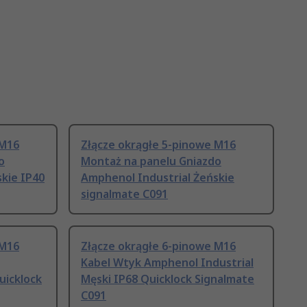
 M16
Złącze okrągłe 5-pinowe M16
o
Montaż na panelu Gniazdo
kie IP40
Amphenol Industrial Żeńskie
signalmate C091
 M16
Złącze okrągłe 6-pinowe M16
Kabel Wtyk Amphenol Industrial
uicklock
Męski IP68 Quicklock Signalmate
C091