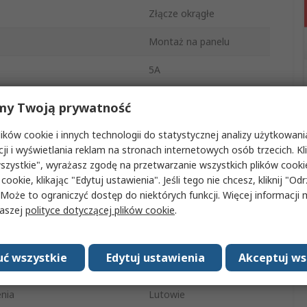
Złącze okrągłe
Montaż na panelu
5A
Typ złącza A
M16
my Twoją prywatność
o
Gniazdo
ków cookie i innych technologii do statystycznej analizy użytkowani
cji i wyświetlania reklam na stronach internetowych osób trzecich. Kl
Żeńskie
szystkie", wyrażasz zgodę na przetwarzanie wszystkich plików cook
 cookie, klikając "Edytuj ustawienia". Jeśli tego nie chcesz, kliknij "Od
IP40
 Może to ograniczyć dostęp do niektórych funkcji. Więcej informacji
naszej
polityce dotyczącej plików cookie
.
signalmate C091
Prosty
ć wszystkie
Edytuj ustawienia
Akceptuj ws
300.0V
nia
Lutowie