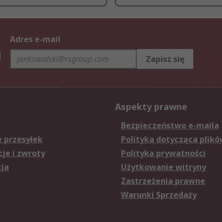
Adres e-mail
h
Zapisz się
Aspekty prawne
Bezpieczeństwo e-maila
e przesyłek
Polityka dotycząca plikó
je i zwroty
Polityka prywatności
cja
Użytkowanie witryny
Zastrzeżenia prawne
Warunki Sprzedaży