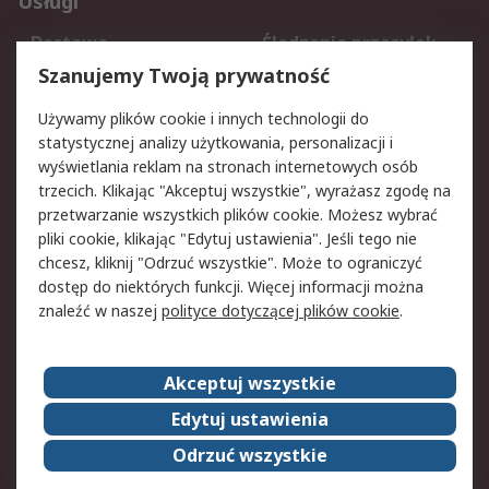
Usługi
Dostawa
Śledzenie przesyłek
Reklamacje i zwroty
Rejestracja
Szanujemy Twoją prywatność
Pomoc
Używamy plików cookie i innych technologii do
statystycznej analizy użytkowania, personalizacji i
Aspekty prawne
wyświetlania reklam na stronach internetowych osób
trzecich. Klikając "Akceptuj wszystkie", wyrażasz zgodę na
Bezpieczeństwo e-
Polityka dotycząca
przetwarzanie wszystkich plików cookie. Możesz wybrać
maila
plików cookie
pliki cookie, klikając "Edytuj ustawienia". Jeśli tego nie
Polityka prywatności
Użytkowanie witryny
chcesz, kliknij "Odrzuć wszystkie". Może to ograniczyć
Zastrzeżenia prawne
Warunki Sprzedaży
dostęp do niektórych funkcji. Więcej informacji można
znaleźć w naszej
polityce dotyczącej plików cookie
.
O firmie RS
Akceptuj wszystkie
Grupa RS
Kontakt
O firmie RS
RS na świecie
Edytuj ustawienia
Kariera
Nagrody dla RS
Odrzuć wszystkie
ESG