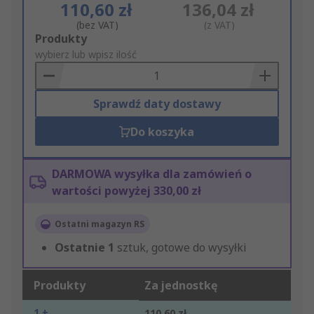
110,60 zł
136,04 zł
(bez VAT)
(z VAT)
Add
Produkty
to
wybierz lub wpisz ilość
Basket
Sprawdź daty dostawy
Do koszyka
DARMOWA wysyłka dla zamówień o
wartości powyżej 330,00 zł
Ostatni magazyn RS
Ostatnie
1
sztuk, gotowe do wysyłki
Produkty
Za jednostkę
1 +
110,60 zł