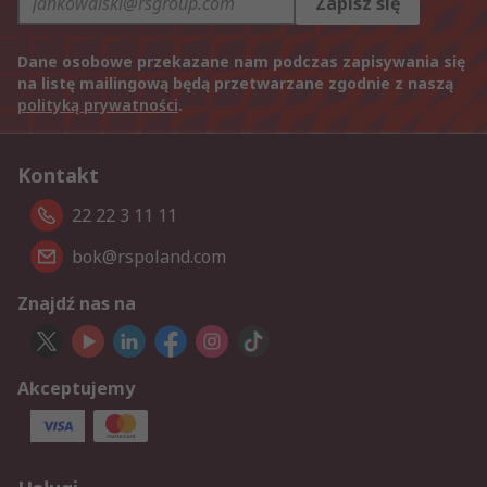
Zapisz się
Dane osobowe przekazane nam podczas zapisywania się
na listę mailingową będą przetwarzane zgodnie z naszą
polityką prywatności
.
Kontakt
22 22 3 11 11
bok@rspoland.com
Znajdź nas na
Akceptujemy