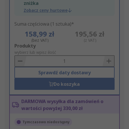
zniżka
Zobacz ceny hurtowe
Suma częściowa (1 sztuka)*
158,99 zł
195,56 zł
(bez VAT)
(z VAT)
Add
Produkty
to
wybierz lub wpisz ilość
Basket
Sprawdź daty dostawy
Do koszyka
DARMOWA wysyłka dla zamówień o
wartości powyżej 330,00 zł
Tymczasowo niedostępny