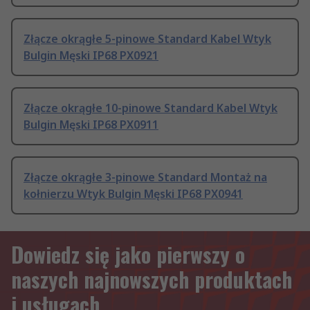
Złącze okrągłe 5-pinowe Standard Kabel Wtyk
Bulgin Męski IP68 PX0921
Złącze okrągłe 10-pinowe Standard Kabel Wtyk
Bulgin Męski IP68 PX0911
Złącze okrągłe 3-pinowe Standard Montaż na
kołnierzu Wtyk Bulgin Męski IP68 PX0941
Dowiedz się jako pierwszy o
naszych najnowszych produktach
i usługach