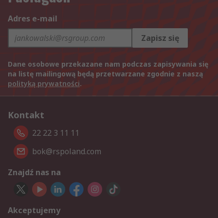
Adres e-mail
Zapisz się
Dane osobowe przekazane nam podczas zapisywania się
na listę mailingową będą przetwarzane zgodnie z naszą
polityką prywatności
.
Kontakt
22 22 3 11 11
bok@rspoland.com
Znajdź nas na
Akceptujemy