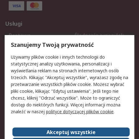
Usługi
Dostawa
Śledzenie przesyłek
Reklamacje i zwroty
Rejestracja
Szanujemy Twoją prywatność
Pomoc
Używamy plików cookie i innych technologii do
statystycznej analizy użytkowania, personalizacji i
Aspekty prawne
wyświetlania reklam na stronach internetowych osób
trzecich. Klikając "Akceptuj wszystkie", wyrażasz zgodę na
Bezpieczeństwo e-
Polityka dotycząca
przetwarzanie wszystkich plików cookie. Możesz wybrać
maila
plików cookie
pliki cookie, klikając "Edytuj ustawienia". Jeśli tego nie
Polityka prywatności
Użytkowanie witryny
chcesz, kliknij "Odrzuć wszystkie". Może to ograniczyć
Zastrzeżenia prawne
Warunki Sprzedaży
dostęp do niektórych funkcji. Więcej informacji można
znaleźć w naszej
polityce dotyczącej plików cookie
.
O firmie RS
Akceptuj wszystkie
Grupa RS
Kontakt