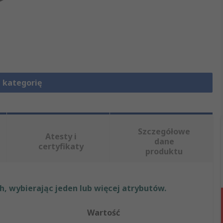
 kategorię
Szczegółowe
Atesty i
dane
certyfikaty
produktu
, wybierając jeden lub więcej atrybutów.
Wartość