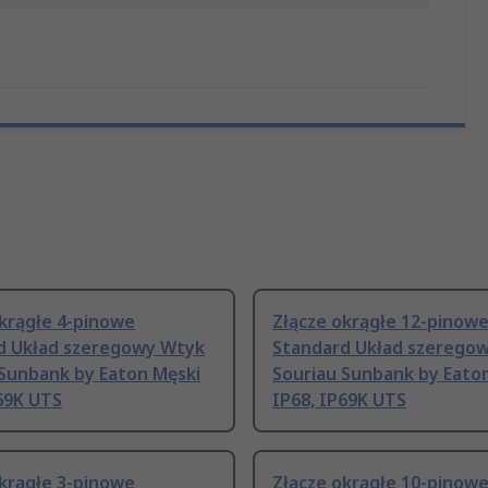
okrągłe 4-pinowe
Złącze okrągłe 12-pinow
d Układ szeregowy Wtyk
Standard Układ szerego
 Sunbank by Eaton Męski
Souriau Sunbank by Eato
69K UTS
IP68, IP69K UTS
okrągłe 3-pinowe
Złącze okrągłe 10-pinow