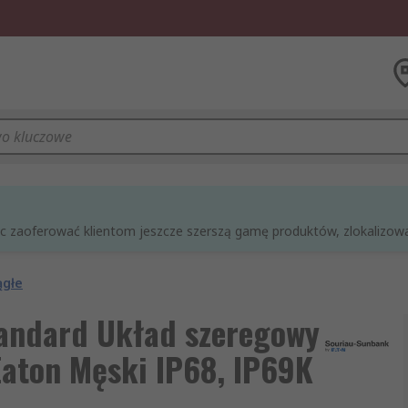
óc zaoferować klientom jeszcze szerszą gamę produktów, zlokalizowan
ągłe
tandard Układ szeregowy
aton Męski IP68, IP69K