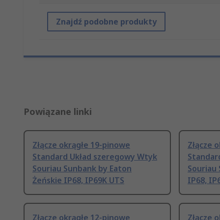
Znajdź podobne produkty
Powiązane linki
Złącze okrągłe 19-pinowe
Złącze 
Standard Układ szeregowy Wtyk
Standar
Souriau Sunbank by Eaton
Souriau
Żeńskie IP68, IP69K UTS
IP68, IP
Złącze okrągłe 12-pinowe
Złącze 