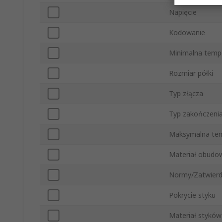
Napięcie
Kodowanie
Minimalna temp
Rozmiar półki
Typ złącza
Typ zakończeni
Maksymalna tem
Materiał obudo
Normy/Zatwierd
Pokrycie styku
Materiał styków