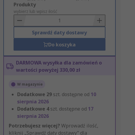
Add
Produkty
to
wybierz lub wpisz ilość
Basket
Sprawdź daty dostawy
Do koszyka
DARMOWA wysyłka dla zamówień o
wartości powyżej 330,00 zł
W magazynie
Dodatkowe
29
szt. dostępne od
10
sierpnia 2026
Dodatkowe
4
szt. dostępne od
17
sierpnia 2026
Potrzebujesz więcej?
Wprowadź ilość,
kliknij „Sprawdź daty dostawy” dla