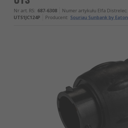
Nr art. RS
:
687-6308
Numer artykułu Elfa Distrelec
:
UTS1JC124P
Producent
:
Souriau Sunbank by Eaton