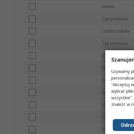
Marka
Typ produktu
Liczba styków
Typ montażu
Układ złączy Typ
Szanuje
Natężenie
Używamy pli
personaliza
Wtyk/gniazdo
"Akceptuj w
wybrać pliki
Rodzaj styku
wszystkie".
znaleźć w 
Klasa IP
Orientacja
Odrzu
Seria