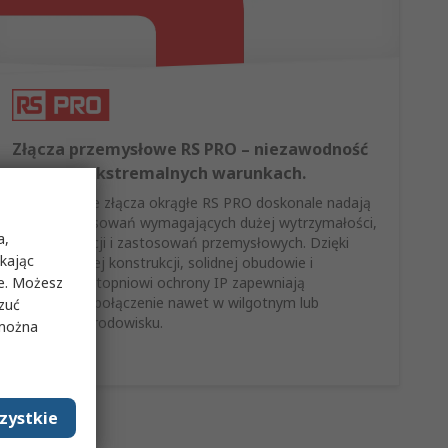
Złącza przemysłowe RS PRO – niezawodność
nawet w ekstremalnych warunkach.
Przemysłowe złącza okrągłe RS PRO doskonale nadają
się do zastosowań wymagających dużej wytrzymałości,
a,
automatyzacji i zastosowań przemysłowych. Dzięki
ikając
wielostykowej konstrukcji, solidnej obudowie i
ie. Możesz
wysokiemu stopniowi ochrony IP zapewniają
niezawodne połączenie nawet w wilgotnym lub
rzuć
zapylonym środowisku.
 można
Kup teraz
zystkie