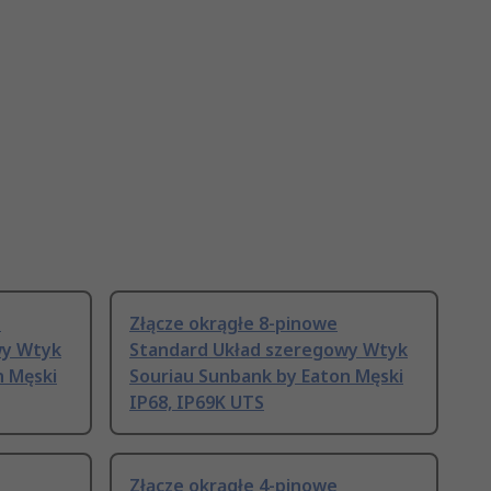
e
Złącze okrągłe 8-pinowe
wy Wtyk
Standard Układ szeregowy Wtyk
n Męski
Souriau Sunbank by Eaton Męski
IP68, IP69K UTS
e
Złącze okrągłe 4-pinowe