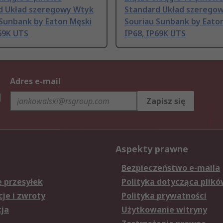
d Układ szeregowy Wtyk
Standard Układ szerego
 Sunbank by Eaton Męski
Souriau Sunbank by Eato
69K UTS
IP68, IP69K UTS
Adres e-mail
h
Zapisz się
Aspekty prawne
Bezpieczeństwo e-maila
e przesyłek
Polityka dotycząca plikó
je i zwroty
Polityka prywatności
cja
Użytkowanie witryny