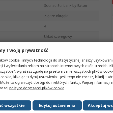
Souriau Sunbank by Eaton
Złącze okrągłe
4
Układ szeregowy
 złącza A
Standard
my Twoją prywatność
16A
ków cookie i innych technologii do statystycznej analizy użytkowani
cji i wyświetlania reklam na stronach internetowych osób trzecich. Kl
Wtyk
szystkie", wyrażasz zgodę na przetwarzanie wszystkich plików cook
 cookie, klikając "Edytuj ustawienia". Jeśli tego nie chcesz, kliknij "Od
Męski
 Może to ograniczyć dostęp do niektórych funkcji. Więcej informacji
naszej
polityce dotyczącej plików cookie
.
IP68, IP69K
Prosty
ć wszystkie
Edytuj ustawienia
Akceptuj ws
UTS