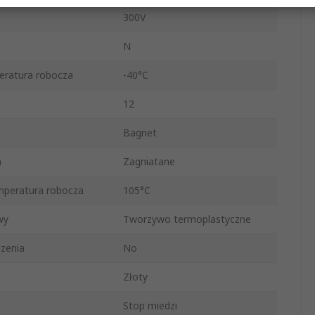
300V
N
eratura robocza
-40°C
12
Bagnet
a
Zagniatane
peratura robocza
105°C
wy
Tworzywo termoplastyczne
zenia
No
Złoty
Stop miedzi