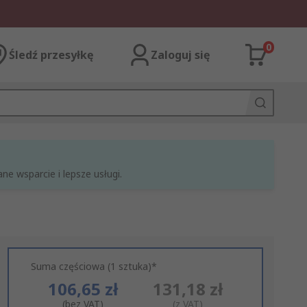
0
Śledź przesyłkę
Zaloguj się
e wsparcie i lepsze usługi.
Suma częściowa (1 sztuka)*
106,65 zł
131,18 zł
(bez VAT)
(z VAT)