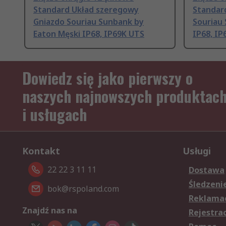
Standard Układ szeregowy
Standar
Gniazdo Souriau Sunbank by
Souriau
Eaton Męski IP68, IP69K UTS
IP68, IP
Dowiedz się jako pierwszy o
naszych najnowszych produktac
i usługach
Kontakt
Usługi
22 22 3 11 11
Dostawa
Śledzeni
bok@rspoland.com
Reklamac
Znajdź nas na
Rejestra