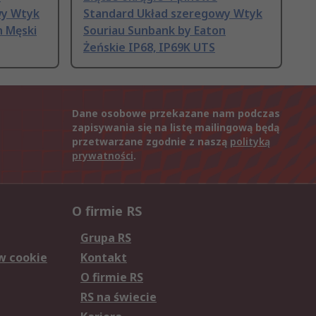
wy Wtyk
Standard Układ szeregowy Wtyk
n Męski
Souriau Sunbank by Eaton
Żeńskie IP68, IP69K UTS
Dane osobowe przekazane nam podczas
zapisywania się na listę mailingową będą
przetwarzane zgodnie z naszą
polityką
prywatności
.
O firmie RS
Grupa RS
w cookie
Kontakt
O firmie RS
RS na świecie