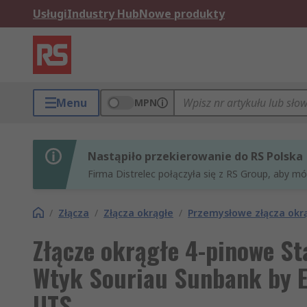
Usługi
Industry Hub
Nowe produkty
Menu
MPN
Nastąpiło przekierowanie do RS Polska
Firma Distrelec połączyła się z RS Group, aby m
/
Złącza
/
Złącza okrągłe
/
Przemysłowe złącza okr
Złącze okrągłe 4-pinowe S
Wtyk Souriau Sunbank by E
UTS