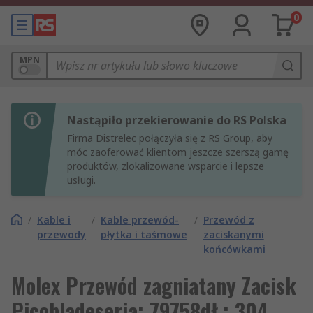
0
MPN
Nastąpiło przekierowanie do RS Polska
Firma Distrelec połączyła się z RS Group, aby
móc zaoferować klientom jeszcze szerszą gamę
produktów, zlokalizowane wsparcie i lepsze
usługi.
/
Kable i
/
Kable przewód-
/
Przewód z
przewody
płytka i taśmowe
zaciskanymi
końcówkami
Molex Przewód zagniatany Zacisk
Picobladeseria: 79758dł.: 304