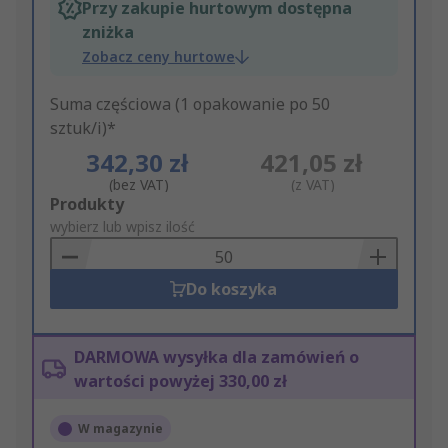
Przy zakupie hurtowym dostępna
zniżka
Zobacz ceny hurtowe
Suma częściowa (1 opakowanie po 50
sztuk/i)*
342,30 zł
421,05 zł
(bez VAT)
(z VAT)
Add
Produkty
to
wybierz lub wpisz ilość
Basket
Do koszyka
DARMOWA wysyłka dla zamówień o
wartości powyżej 330,00 zł
W magazynie