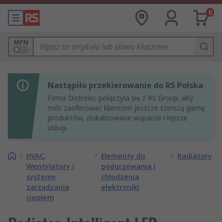
0
MPN
Nastąpiło przekierowanie do RS Polska
Firma Distrelec połączyła się z RS Group, aby
móc zaoferować klientom jeszcze szerszą gamę
produktów, zlokalizowane wsparcie i lepsze
usługi.
/
HVAC,
/
Elementy do
/
Radiatory
Wentylatory i
podgrzewania i
systemy
chłodzenia
zarządzania
elektroniki
ciepłem