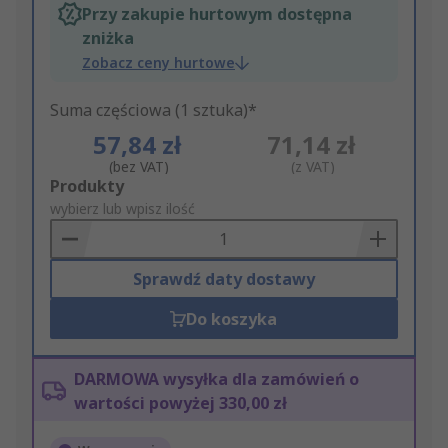
Przy zakupie hurtowym dostępna
zniżka
Zobacz ceny hurtowe
Suma częściowa (1 sztuka)*
57,84 zł
71,14 zł
(bez VAT)
(z VAT)
Add
Produkty
to
wybierz lub wpisz ilość
Basket
Sprawdź daty dostawy
Do koszyka
DARMOWA wysyłka dla zamówień o
wartości powyżej 330,00 zł