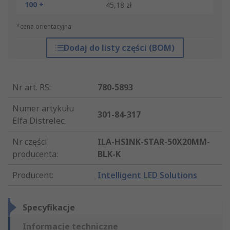
100 +
45,18 zł
*cena orientacyjna
Dodaj do listy części (BOM)
Nr art. RS
:
780-5893
Numer artykułu
301-84-317
Elfa Distrelec
:
Nr części
ILA-HSINK-STAR-50X20MM-
producenta
:
BLK-K
Producent
:
Intelligent LED Solutions
Specyfikacje
Informacje techniczne