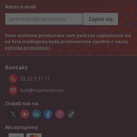
Adres e-mail
Zapisz się
Dane osobowe przekazane nam podczas zapisywania się
na listę mailingową będą przetwarzane zgodnie z naszą
polityką prywatności
.
Kontakt
22 22 3 11 11
bok@rspoland.com
Znajdź nas na
Akceptujemy