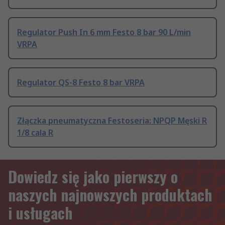
Regulator Push In 6 mm Festo 8 bar 90 L/min
VRPA
Regulator QS-8 Festo 8 bar VRPA
Złączka pneumatyczna Festoseria: NPQP Męski R
1/8 cala R
Dowiedz się jako pierwszy o
naszych najnowszych produktach
i usługach