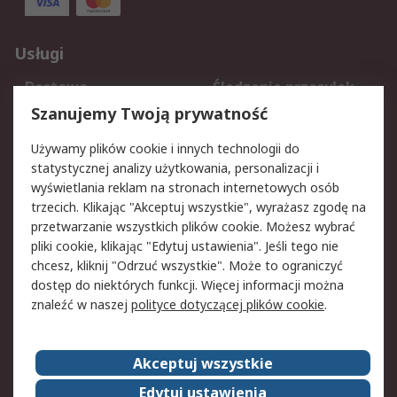
Usługi
Dostawa
Śledzenie przesyłek
Reklamacje i zwroty
Rejestracja
Szanujemy Twoją prywatność
Pomoc
Używamy plików cookie i innych technologii do
statystycznej analizy użytkowania, personalizacji i
Aspekty prawne
wyświetlania reklam na stronach internetowych osób
trzecich. Klikając "Akceptuj wszystkie", wyrażasz zgodę na
Bezpieczeństwo e-
Polityka dotycząca
przetwarzanie wszystkich plików cookie. Możesz wybrać
maila
plików cookie
pliki cookie, klikając "Edytuj ustawienia". Jeśli tego nie
Polityka prywatności
Użytkowanie witryny
chcesz, kliknij "Odrzuć wszystkie". Może to ograniczyć
Zastrzeżenia prawne
Warunki Sprzedaży
dostęp do niektórych funkcji. Więcej informacji można
znaleźć w naszej
polityce dotyczącej plików cookie
.
O firmie RS
Akceptuj wszystkie
Grupa RS
Kontakt
O firmie RS
RS na świecie
Edytuj ustawienia