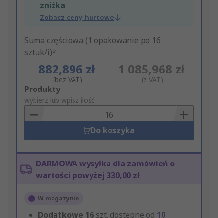
zniżka
Zobacz ceny hurtowe
Suma częściowa (1 opakowanie po 16
sztuk/i)*
882,896 zł
1 085,968 zł
(bez VAT)
(z VAT)
Add
Produkty
to
wybierz lub wpisz ilość
Basket
Do koszyka
DARMOWA wysyłka dla zamówień o
wartości powyżej 330,00 zł
W magazynie
Dodatkowe
16
szt. dostępne od
10