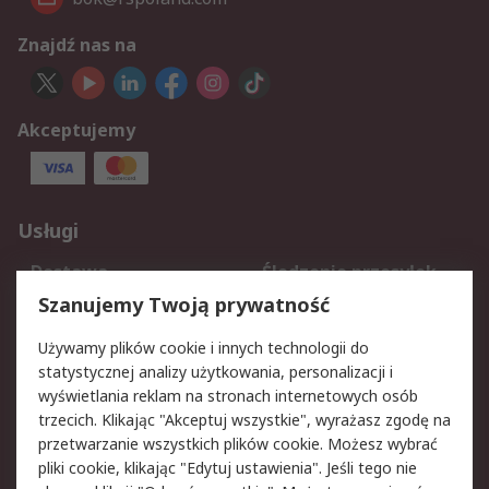
Znajdź nas na
Akceptujemy
Usługi
Dostawa
Śledzenie przesyłek
Reklamacje i zwroty
Rejestracja
Szanujemy Twoją prywatność
Pomoc
Używamy plików cookie i innych technologii do
statystycznej analizy użytkowania, personalizacji i
Aspekty prawne
wyświetlania reklam na stronach internetowych osób
trzecich. Klikając "Akceptuj wszystkie", wyrażasz zgodę na
Bezpieczeństwo e-
Polityka dotycząca
przetwarzanie wszystkich plików cookie. Możesz wybrać
maila
plików cookie
pliki cookie, klikając "Edytuj ustawienia". Jeśli tego nie
Polityka prywatności
Użytkowanie witryny