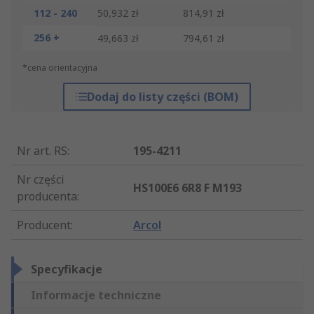
112 - 240
50,932 zł
814,91 zł
256 +
49,663 zł
794,61 zł
*cena orientacyjna
Dodaj do listy części (BOM)
Nr art. RS
:
195-4211
Nr części
HS100E6 6R8 F M193
producenta
:
Producent
:
Arcol
Specyfikacje
Informacje techniczne